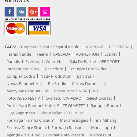
FOLLOW US
TAGS:
Complexul Turistic Regatul Vinului
Vila Nouă
POSEIDON
Fashion Bride
Feerie
CASCADA
AB-FASHION
Scarlet
Paradis
Eventus
White Hall
Sala De Bachete AEROPORT
International Park
Belvedere
Exclusive Foto&Video
Complex Codru
Nativ Production
La Vista
Novas Banquet Hall
RecStudio
Curtea Domnească
Marry Me Banquet Hall
Restaurant TINEREȚEA
Foto/Video FESTIV
Cvartetul VIV-ADRO
Select Cvartet
Porter Yard Banquet Hall
ELITE QUARTET
Banquet Room
Olga Zagornean
Show Ballet "EXCLUSIV"
Formația "Familia Crăciun"
Mariana Bogaci
Irina Mihalaș
Exclusiv Dance Studio
Formația Rapsodia
Maria Lupu
Agenţia ARTIST.md
Formația Art-Prezent
Viorica Lupu