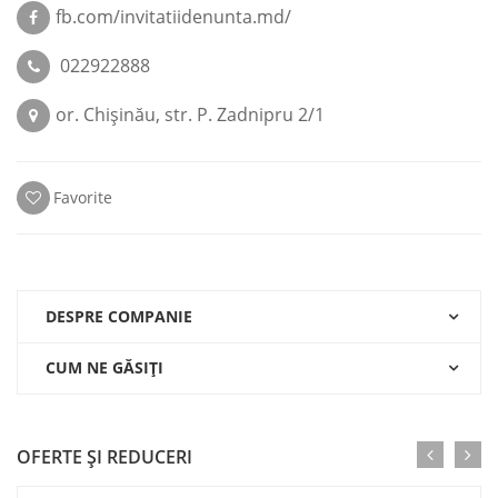
fb.com/invitatiidenunta.md/
022922888
or. Chişinău, str. P. Zadnipru 2/1
Favorite
DESPRE COMPANIE
CUM NE GĂSIŢI
OFERTE ŞI REDUCERI