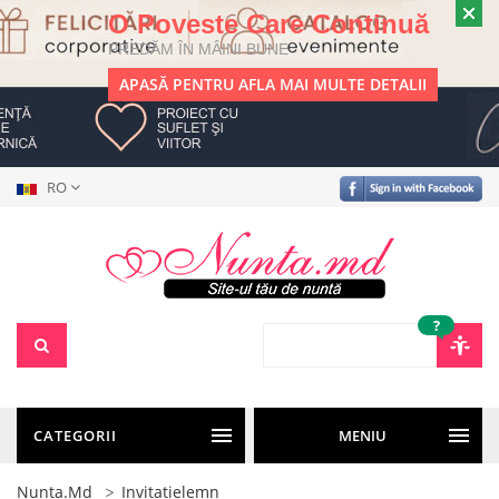
O Poveste Care Continuă
PREDĂM ÎN MÂINI BUNE
APASĂ PENTRU AFLA MAI MULTE DETALII
RO
?
CATEGORII
MENIU
Nunta.md
Invitatielemn