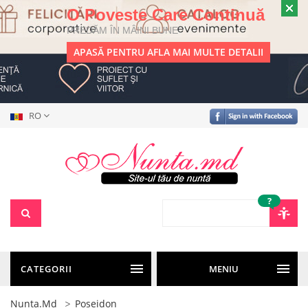
O Poveste Care Continuă
PREDĂM ÎN MÂINI BUNE
APASĂ PENTRU AFLA MAI MULTE DETALII
RO
?
CATEGORII
MENIU
Nunta.md
Poseidon