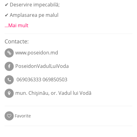
✔ Deservire impecabilă;
✔ Amplasarea pe malul
...Mai mult
Contacte:
www.poseidon.md
PoseidonVadulLuiVoda
069036333 069850503
mun. Chişinău, or. Vadul lui Vodă
Favorite