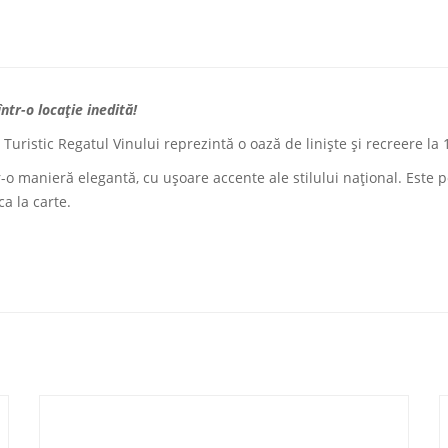
tr-o locație inedită!
uristic Regatul Vinului reprezintă o oază de liniște și recreere la 1
r-o manieră elegantă, cu ușoare accente ale stilului național. Este 
a la carte.