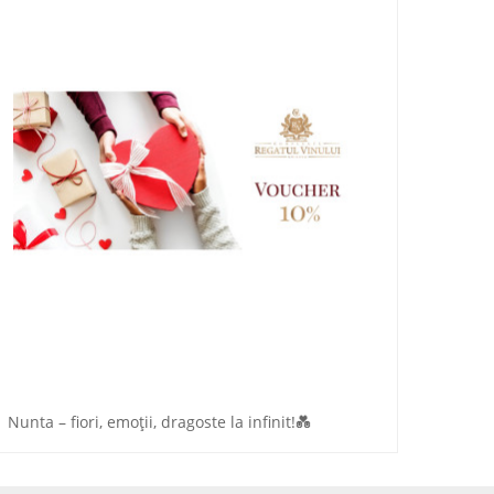
Nunta – fiori, emoții, dragoste la infinit!💑
Nunta 