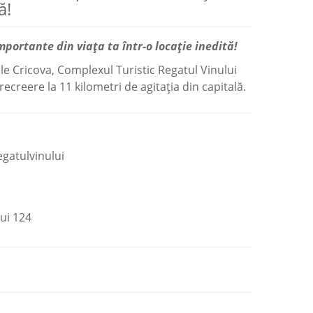
ă!
portante din viața ta într-o locație inedită!
le Cricova, Complexul Turistic Regatul Vinului
 recreere la 11 kilometri de agitația din capitală.
egatulvinului
lui 124