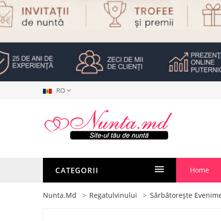
RO
CATEGORII
Home
Nunta.md
Regatulvinului
Sărbătorește Evenimen