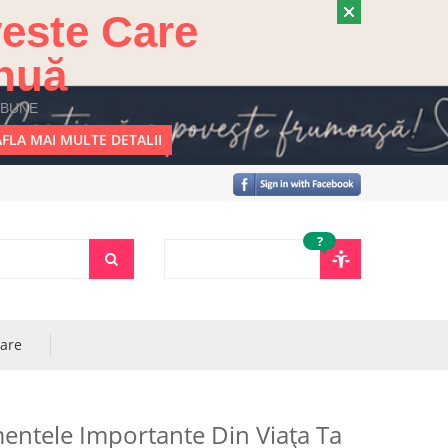
este Care
nuă
 BUNE
FLA MAI MULTE DETALII
?
rare
entele Importante Din Viața Ta