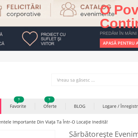
O Pov
Conti
PREDĂM ÎN MÂINI
APASĂ PENTRU A
?
?
Favorite
Oferte
BLOG
Logare / Înregist
tele Importante Din Viața Ta Într-O Locație Inedită!
Sărbătorește Evenim