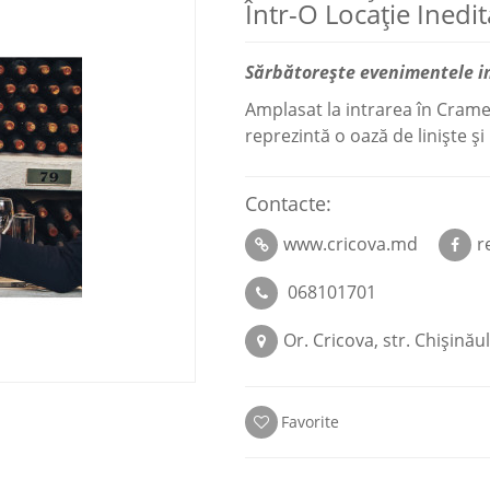
Într-O Locație Inedit
Sărbătorește evenimentele im
Amplasat la intrarea în Crame
reprezintă o oază de liniște și
Contacte:
www.cricova.md
r
068101701
Or. Cricova, str. Chișinău
Favorite