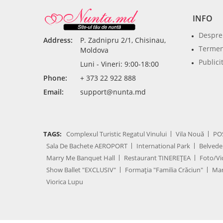
INFO
Despre
Address:
P. Zadnipru 2/1, Chisinau,
Termeni
Moldova
Publici
Luni - Vineri: 9:00-18:00
Phone:
+ 373 22 922 888
Email:
support@nunta.md
TAGS:
Complexul Turistic Regatul Vinului
Vila Nouă
PO
Sala De Bachete AEROPORT
International Park
Belvede
Marry Me Banquet Hall
Restaurant TINEREȚEA
Foto/Vi
Show Ballet "EXCLUSIV"
Formația "Familia Crăciun"
Mar
Viorica Lupu