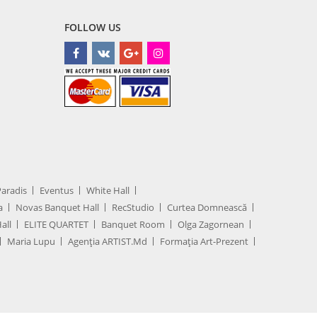
FOLLOW US
Paradis
Eventus
White Hall
a
Novas Banquet Hall
RecStudio
Curtea Domnească
all
ELITE QUARTET
Banquet Room
Olga Zagornean
Maria Lupu
Agenţia ARTIST.md
Formația Art-Prezent