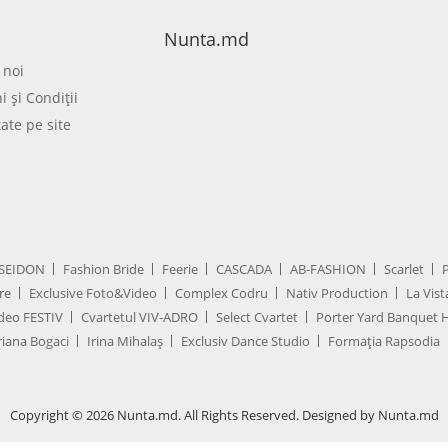
Nunta.md
 noi
 şi Condiţii
tate pe site
SEIDON
Fashion Bride
Feerie
CASCADA
AB-FASHION
Scarlet
re
Exclusive Foto&Video
Complex Codru
Nativ Production
La Vist
deo FESTIV
Cvartetul VIV-ADRO
Select Cvartet
Porter Yard Banquet H
iana Bogaci
Irina Mihalaș
Exclusiv Dance Studio
Formația Rapsodia
Copyright © 2026 Nunta.md. All Rights Reserved. Designed by Nunta.md