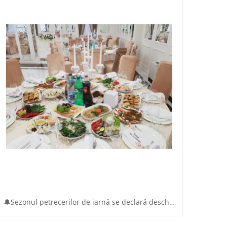
🔔Sezonul petrecerilor de iarnă se declară deschis la Saint Tropez Banquet Hall!
Locaţi