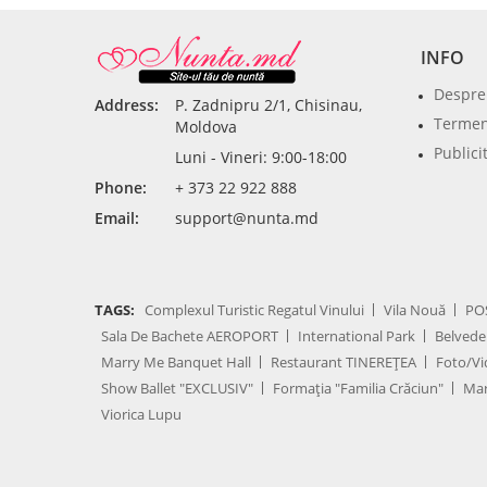
INFO
Despre
Address:
P. Zadnipru 2/1, Chisinau,
Termeni
Moldova
Publici
Luni - Vineri: 9:00-18:00
Phone:
+ 373 22 922 888
Email:
support@nunta.md
TAGS:
Complexul Turistic Regatul Vinului
Vila Nouă
PO
Sala De Bachete AEROPORT
International Park
Belvede
Marry Me Banquet Hall
Restaurant TINEREȚEA
Foto/Vi
Show Ballet "EXCLUSIV"
Formația "Familia Crăciun"
Mar
Viorica Lupu