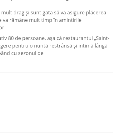
 mult drag și sunt gata să vă asigure plăcerea
 va rămâne mult timp în amintirile
or.
iv 80 de persoane, așa că restaurantul „Saint-
gere pentru o nuntă restrânsă și intimă lângă
cepând cu sezonul de