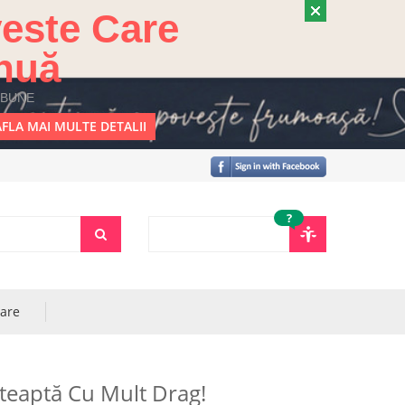
este Care
nuă
 BUNE
FLA MAI MULTE DETALII
?
rare
șteaptă Cu Mult Drag!