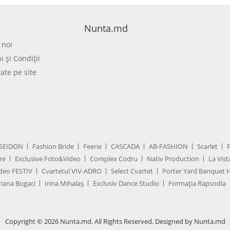
Nunta.md
 noi
 şi Condiţii
tate pe site
SEIDON
Fashion Bride
Feerie
CASCADA
AB-FASHION
Scarlet
re
Exclusive Foto&Video
Complex Codru
Nativ Production
La Vist
deo FESTIV
Cvartetul VIV-ADRO
Select Cvartet
Porter Yard Banquet H
iana Bogaci
Irina Mihalaș
Exclusiv Dance Studio
Formația Rapsodia
Copyright © 2026 Nunta.md. All Rights Reserved. Designed by Nunta.md