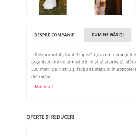
CUM NE GĂSIŢI
DESPRE COMPANIE
Restaurantul „Saint-Tropez” îți va oferi emoții feer
organizate într-o atmosferă liniștită și privată, ală
500 metri de Nistru și fără alte stațiuni în apropiere
distracția
...Mai mult
OFERTE ŞI REDUCERI