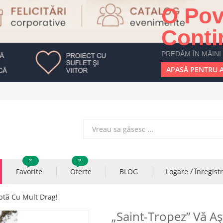
O Pov
Conti
PREDĂM ÎN MÂINI
APASĂ PENTRU A
?
?
Favorite
Oferte
BLOG
Logare / Înregist
ptă Cu Mult Drag!
„Saint-Tropez” Vă A