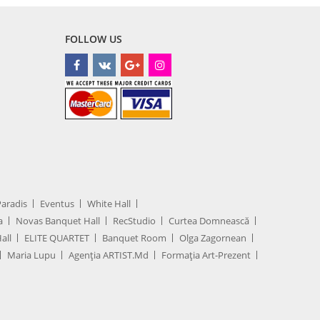
FOLLOW US
Paradis
Eventus
White Hall
a
Novas Banquet Hall
RecStudio
Curtea Domnească
all
ELITE QUARTET
Banquet Room
Olga Zagornean
Maria Lupu
Agenţia ARTIST.md
Formația Art-Prezent