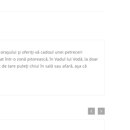
orașului și oferiți-vă cadoul unei petreceri
at într-o zonă pitorească, în Vadul lui Vodă, la doar
 de tare puteți chiui în sală sau afară, așa că