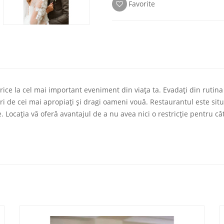
Favorite
ice la cel mai important eveniment din viața ta. Evadați din rutina 
turi de cei mai apropiați și dragi oameni vouă. Restaurantul este situ
. Locația vă oferă avantajul de a nu avea nici o restricție pentru cât