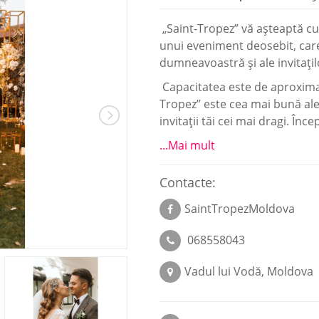
„Saint-Tropez” vă așteaptă cu
unui eveniment deosebit, care
dumneavoastră și ale invitațil
Capacitatea este de aproximat
Tropez” este cea mai bună ale
invitații tăi cei mai dragi. În
...Mai mult
Contacte:
SaintTropezMoldova
068558043
Vadul lui Vodă, Moldova