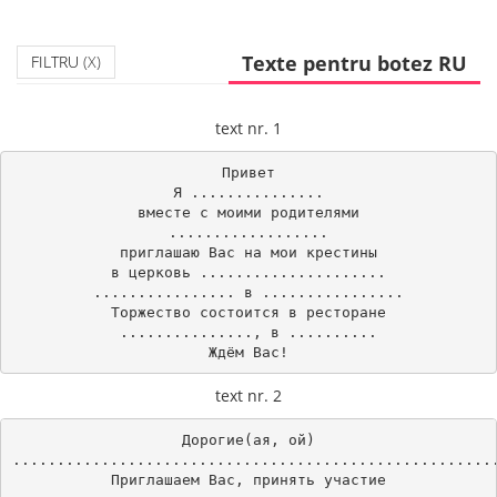
Texte pentru botez RU
FILTRU
(X)
text nr. 1
Привет

Я ...............

вместе с моими родителями

..................

приглашаю Вас на мои крестины

в церковь .....................

................ в ................

Торжество состоится в ресторане

..............., в ..........

Ждём Вас!
text nr. 2
Дорогие(ая, ой)

.......................................................
Приглашаем Вас, принять участие
