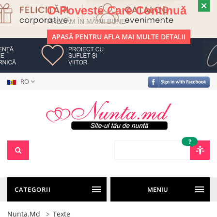
O Poveste Care Continuă
PREDĂM ÎN MÂINI BUNE
APASĂ PENTRU AFLA MAI MULTE DETALII
RO
?
CATEGORII
MENIU
Nunta.md
Texte