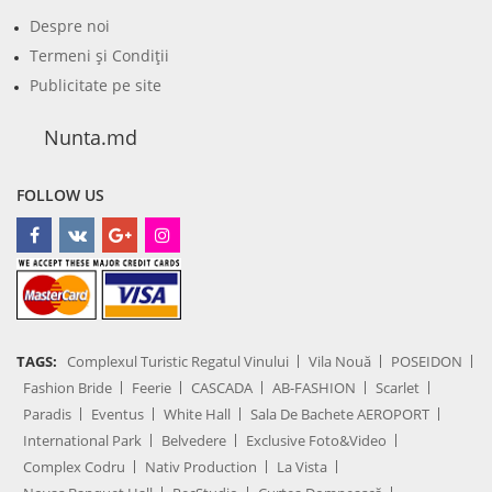
Despre noi
Termeni şi Condiţii
Publicitate pe site
Nunta.md
FOLLOW US
TAGS:
Complexul Turistic Regatul Vinului
Vila Nouă
POSEIDON
Fashion Bride
Feerie
CASCADA
AB-FASHION
Scarlet
Paradis
Eventus
White Hall
Sala De Bachete AEROPORT
International Park
Belvedere
Exclusive Foto&Video
Complex Codru
Nativ Production
La Vista