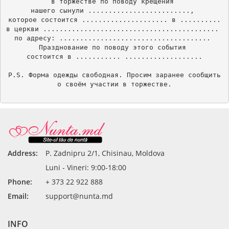
в торжестве по поводу крещения 

нашего сынули ........................., 

которое состоится ..................... в ..........

в церкви ........................................... 

по адресу: ..................................... 

Празднование по поводу этого события 

состоится в ........... ...................

P.S. Форма одежды свободная. Просим заранее сообщить

о своём участии в торжестве.

Address:
P. Zadnipru 2/1, Chisinau, Moldova
Luni - Vineri: 9:00-18:00
Phone:
+ 373 22 922 888
Email:
support@nunta.md
INFO