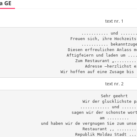
a GE
text nr. 1
........... und .......
Freuen sich, ihre Hochzeitsf
........... bekanntzuge
Diesen erfreulichen Anlass m
Aftigfeiern und laden um ....
Zum Restaurant „..........
Adresse –herzlichst ei
text nr. 2
Sehr geehrt

Wir der glucklichste pa
............ und .......
sagen wir der schonste wort
am .........

und haben wir de vergnugen Sie zum unse
Restaurant ,, .........
Republik Moldau Stadt ....