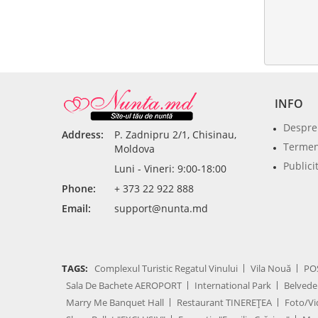
INFO
Despre
Address:
P. Zadnipru 2/1, Chisinau,
Termeni
Moldova
Publici
Luni - Vineri: 9:00-18:00
Phone:
+ 373 22 922 888
Email:
support@nunta.md
TAGS:
Complexul Turistic Regatul Vinului
Vila Nouă
PO
Sala De Bachete AEROPORT
International Park
Belvede
Marry Me Banquet Hall
Restaurant TINEREȚEA
Foto/Vi