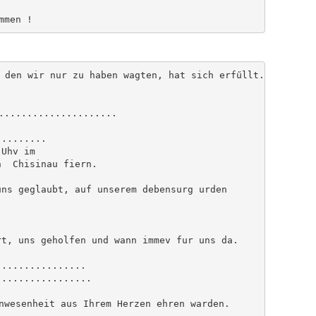
 den wir nur zu haben wagten, hat sich erfűllt. Űberall 
.....................

........

Uhv im 

  Chisinau fiern.

ns geglaubt, auf unserem debensurg urden 

t, uns geholfen und wann immev fur uns da.

...............

................

nwesenheit aus Ihrem Herzen ehren warden.
