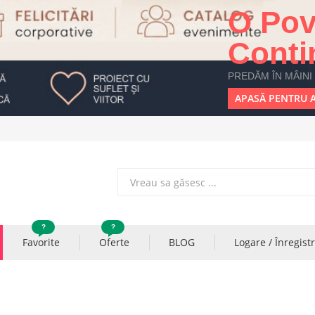
O Pov
Conti
PREDĂM ÎN MÂINI
APASĂ PENTRU A
?
?
Favorite
Oferte
BLOG
Logare / Înregist