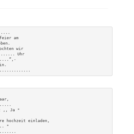
....

eier am 

ben.

ochten wir

...... Uhr

...”,-

n.

ar,

....

 ,, Ja "

re hochzeit einladen,

. "

......
