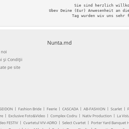
Sie sind herzlich willko
Ubev Deine (Eur) Anwesenheit an die
Tag wurden wiv uns sehr f
Nunta.md
 noi
 şi Condiţii
tate pe site
SEIDON
Fashion Bride
Feerie
CASCADA
AB-FASHION
Scarlet
re
Exclusive Foto&Video
Complex Codru
Nativ Production
La Vist
deo FESTIV
Cvartetul VIV-ADRO
Select Cvartet
Porter Yard Banquet H