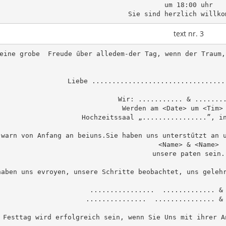
um 18:00 uhr

text nr. 3
eine grobe  Freude űber alledem-der Tag, wenn der Traum,
Liebe .................................
Wir: ........... & ........
Werden am <Date> um <Tim> 
Hochzeitssaal „................”, in
 warn von Anfang an beiuns.Sie haben uns unterstűtzt an u
<Name> & <Name>

unsere paten sein.

haben uns evroyen, unsere Schritte beobachtet, uns gelehr
................  ............. & 
...............  ............... & 
 Festtag wird erfolgreich sein, wenn Sie Uns mit ihrer A