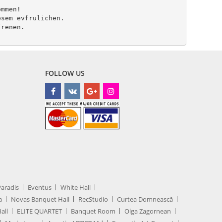
mmen!

sem evfrulichen.

renen.

FOLLOW US
Paradis
Eventus
White Hall
a
Novas Banquet Hall
RecStudio
Curtea Domnească
all
ELITE QUARTET
Banquet Room
Olga Zagornean