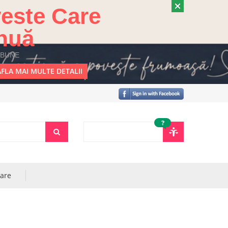
este Care
nuă
 BUNE
FLA MAI MULTE DETALII
?
rare