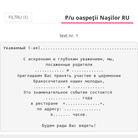
P/u oaspeții Nașilor RU
FILTRU
(X)
text nr. 1
Уважаемый (-ая)........................................
С искренним и глубоким уважением, мы,

посаженные родители

............ и .............

приглашаем Вас принять участие в церемонии

бракосочетания наших молодых,

............. и .............

Это знаменательное событие состоится 

.............. года

в ресторане  «..............», 

по адресу: ...............

в....... часов.
