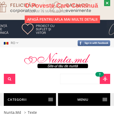
O Poveste Care Continuă
PREDĂM ÎN MÂINI BUNE
APASĂ PENTRU AFLA MAI MULTE DETALII
RO
?
CATEGORII
MENIU
Nunta.md
Texte