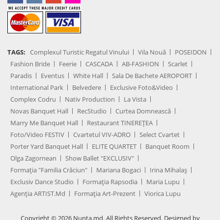
TAGS:
Complexul Turistic Regatul Vinului
Vila Nouă
POSEIDON
Fashion Bride
Feerie
CASCADA
AB-FASHION
Scarlet
Paradis
Eventus
White Hall
Sala De Bachete AEROPORT
International Park
Belvedere
Exclusive Foto&Video
Complex Codru
Nativ Production
La Vista
Novas Banquet Hall
RecStudio
Curtea Domnească
Marry Me Banquet Hall
Restaurant TINEREȚEA
Foto/Video FESTIV
Cvartetul VIV-ADRO
Select Cvartet
Porter Yard Banquet Hall
ELITE QUARTET
Banquet Room
Olga Zagornean
Show Ballet "EXCLUSIV"
Formația "Familia Crăciun"
Mariana Bogaci
Irina Mihalaș
Exclusiv Dance Studio
Formația Rapsodia
Maria Lupu
Agenţia ARTIST.md
Formația Art-Prezent
Viorica Lupu
Copyright © 2026 Nunta.md. All Rights Reserved. Designed by