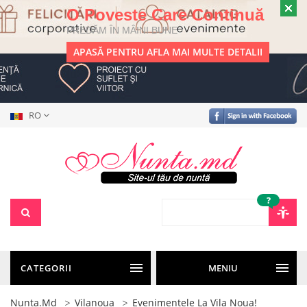
O Poveste Care Continuă
PREDĂM ÎN MÂINI BUNE
APASĂ PENTRU AFLA MAI MULTE DETALII
RO
?
CATEGORII
MENIU
Nunta.md
Vilanoua
Evenimentele La Vila Noua!