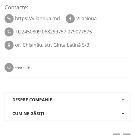
Contacte:
https://vilanoua.md
VilaNoua
022450309 068299757 079077575
or. Chişinău, str. Ginta Latină 5/3
Favorite
DESPRE COMPANIE
CUM NE GĂSIŢI