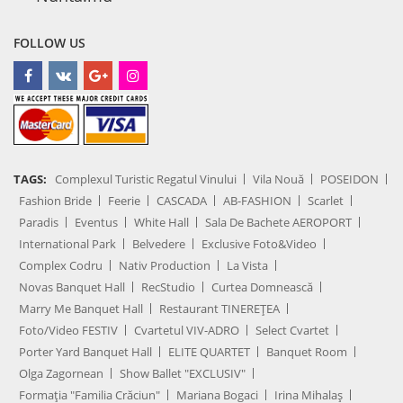
FOLLOW US
TAGS:
Complexul Turistic Regatul Vinului
Vila Nouă
POSEIDON
Fashion Bride
Feerie
CASCADA
AB-FASHION
Scarlet
Paradis
Eventus
White Hall
Sala De Bachete AEROPORT
International Park
Belvedere
Exclusive Foto&Video
Complex Codru
Nativ Production
La Vista
Novas Banquet Hall
RecStudio
Curtea Domnească
Marry Me Banquet Hall
Restaurant TINEREȚEA
Foto/Video FESTIV
Cvartetul VIV-ADRO
Select Cvartet
Porter Yard Banquet Hall
ELITE QUARTET
Banquet Room
Olga Zagornean
Show Ballet "EXCLUSIV"
Formația "Familia Crăciun"
Mariana Bogaci
Irina Mihalaș