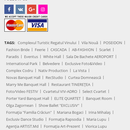
TAGS:
Complexul Turistic Regatul Vinului
Vila Nouă
POSEIDON
Fashion Bride
Feerie
CASCADA
AB-FASHION
Scarlet
Paradis
Eventus
White Hall
Sala De Bachete AEROPORT
International Park
Belvedere
Exclusive Foto&Video
Complex Codru
Nativ Production
La Vista
Novas Banquet Hall
RecStudio
Curtea Domnească
Marry Me Banquet Hall
Restaurant TINEREȚEA
Foto/Video FESTIV
Cvartetul VIV-ADRO
Select Cvartet
Porter Yard Banquet Hall
ELITE QUARTET
Banquet Room
Olga Zagornean
Show Ballet "EXCLUSIV"
Formația "Familia Crăciun"
Mariana Bogaci
Irina Mihalaș
Exclusiv Dance Studio
Formația Rapsodia
Maria Lupu
Agenţia ARTIST.md
Formația Art-Prezent
Viorica Lupu