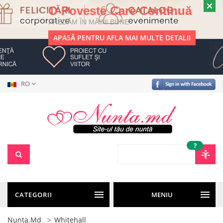
O Poveste Care Continuă
PREDĂM ÎN MÂINI BUNE
APASĂ PENTRU AFLA MAI MULTE DETALII
RO
?
CATEGORII
MENIU
Nunta.md
Whitehall