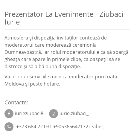
Prezentator La Evenimente - Ziubaci
Iurie
Atmosfera şi dispoziţia invitaţilor contează de
moderatorul care moderează ceremonia
Dumneavoastră. Iar rolul moderatorului e ca să spargă
gheaţa care apare în primele clipe, ca oaspeţii să se
distreze şi să aibă buna dispoziţie.
Vă propun serviciile mele ca moderator prin toată
Moldova şi peste hotare.
Contacte:
iurieziubaci8
iurie.ziubaci_
+373 684 22 031 +905365647172 ( viber,