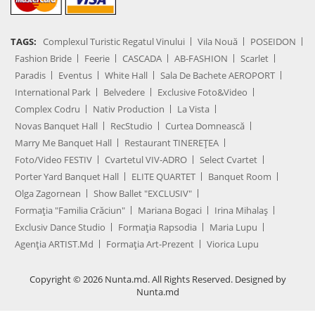
TAGS:
Complexul Turistic Regatul Vinului
Vila Nouă
POSEIDON
Fashion Bride
Feerie
CASCADA
AB-FASHION
Scarlet
Paradis
Eventus
White Hall
Sala De Bachete AEROPORT
International Park
Belvedere
Exclusive Foto&Video
Complex Codru
Nativ Production
La Vista
Novas Banquet Hall
RecStudio
Curtea Domnească
Marry Me Banquet Hall
Restaurant TINEREȚEA
Foto/Video FESTIV
Cvartetul VIV-ADRO
Select Cvartet
Porter Yard Banquet Hall
ELITE QUARTET
Banquet Room
Olga Zagornean
Show Ballet "EXCLUSIV"
Formația "Familia Crăciun"
Mariana Bogaci
Irina Mihalaș
Exclusiv Dance Studio
Formația Rapsodia
Maria Lupu
Agenţia ARTIST.md
Formația Art-Prezent
Viorica Lupu
Copyright © 2026 Nunta.md. All Rights Reserved. Designed by
Nunta.md