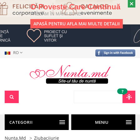
O Poveste Care Continuă
PREDĂM ÎN MÂINI BUNE
APASĂ PENTRU AFLA MAI MULTE DETALII
RO
?
CATEGORII
MENIU
Nunta.md
Ziubaciiurie