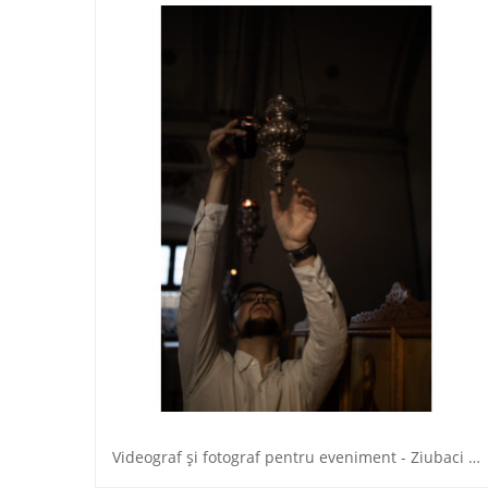
Videograf şi fotograf pentru eveniment - Ziubaci Iurie