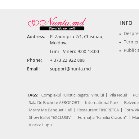
INFO
Despre
Address:
P. Zadnipru 2/1, Chisinau,
Termeni
Moldova
Publici
Luni - Vineri: 9:00-18:00
Phone:
+ 373 22 922 888
Email:
support@nunta.md
TAGS:
Complexul Turistic Regatul Vinului
Vila Nouă
PO
Sala De Bachete AEROPORT
International Park
Belvede
Marry Me Banquet Hall
Restaurant TINEREȚEA
Foto/Vi
Show Ballet "EXCLUSIV"
Formația "Familia Crăciun"
Mar
Viorica Lupu