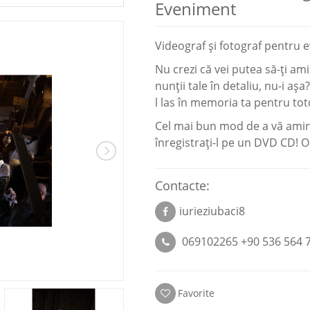
Eveniment
Videograf şi fotograf pentru 
Nu crezi că vei putea să-ți am
nunții tale în detaliu, nu-i aș
l las în memoria ta pentru to
Cel mai bun mod de a vă aminti 
înregistrați-l pe un DVD CD! 
Contacte:
iurieziubaci8
069102265 +90 536 564 7
Favorite