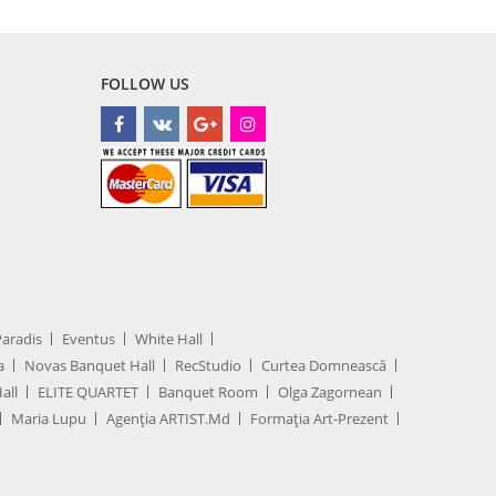
FOLLOW US
Paradis
Eventus
White Hall
a
Novas Banquet Hall
RecStudio
Curtea Domnească
all
ELITE QUARTET
Banquet Room
Olga Zagornean
Maria Lupu
Agenţia ARTIST.md
Formația Art-Prezent