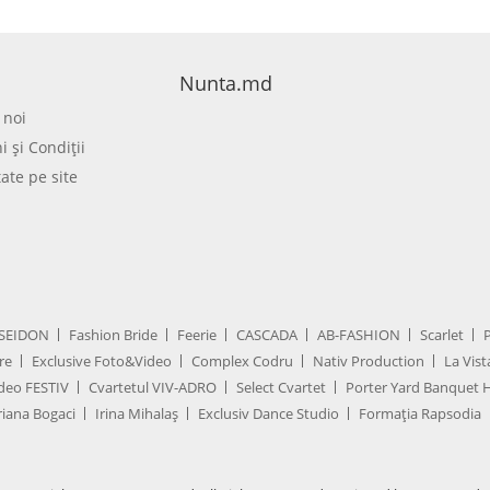
Nunta.md
 noi
 şi Condiţii
tate pe site
SEIDON
Fashion Bride
Feerie
CASCADA
AB-FASHION
Scarlet
re
Exclusive Foto&Video
Complex Codru
Nativ Production
La Vist
deo FESTIV
Cvartetul VIV-ADRO
Select Cvartet
Porter Yard Banquet H
iana Bogaci
Irina Mihalaș
Exclusiv Dance Studio
Formația Rapsodia