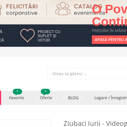
O Pov
Conti
PREDĂM ÎN MÂINI
APASĂ PENTRU A
?
?
Favorite
Oferte
BLOG
Logare / Înregist
Ziubaci Iurii - Video