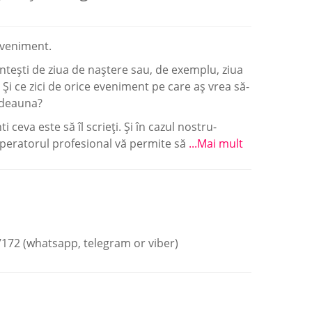
eveniment.
intești de ziua de naștere sau, de exemplu, ziua
a? Și ce zici de orice eveniment pe care aș vrea să-
tdeauna?
ceva este să îl scrieți. Și în cazul nostru-
Operatorul profesional vă permite să
...Mai mult
172 (whatsapp, telegram or viber)