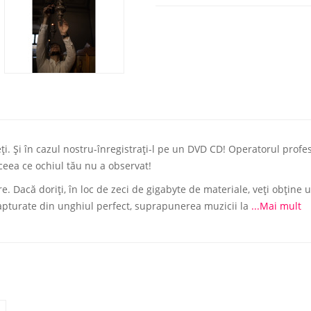
ți. Și în cazul nostru-înregistrați-l pe un DVD CD! Operatorul profes
 ceea ce ochiul tău nu a observat!
e. Dacă doriți, în loc de zeci de gigabyte de materiale, veți obține
apturate din unghiul perfect, suprapunerea muzicii la
...Mai mult