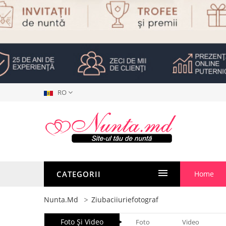
RO
CATEGORII
Home
Nunta.md
Ziubaciiuriefotograf
Foto Şi Video
Foto
Video