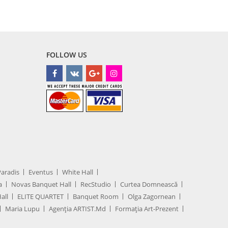
FOLLOW US
Paradis
Eventus
White Hall
a
Novas Banquet Hall
RecStudio
Curtea Domnească
all
ELITE QUARTET
Banquet Room
Olga Zagornean
Maria Lupu
Agenţia ARTIST.md
Formația Art-Prezent