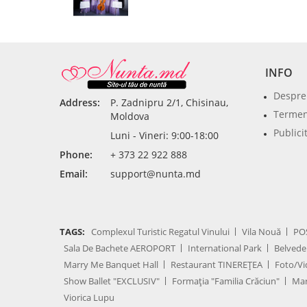
INFO
Despre
Address:
P. Zadnipru 2/1, Chisinau,
Termeni
Moldova
Publici
Luni - Vineri: 9:00-18:00
Phone:
+ 373 22 922 888
Email:
support@nunta.md
TAGS:
Complexul Turistic Regatul Vinului
Vila Nouă
PO
Sala De Bachete AEROPORT
International Park
Belvede
Marry Me Banquet Hall
Restaurant TINEREȚEA
Foto/Vi
Show Ballet "EXCLUSIV"
Formația "Familia Crăciun"
Mar
Viorica Lupu