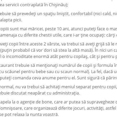
 servicii contraplată în Chișinău);
trebuie să prevedeți un spațiu liniștit, confortabil (nici cald, 
lapta picii.
opiii sunt mai măricei, peste 10 ani, atunci puteți face o ma
i amenaja cu diferite chestii utile, care i-ar ține ocupați: cărți
veți copii între aceste 2 vârste, va trebui să aveți grijă să le
(puțin probabil că vor dori să stea la altă masă). În nici un c
fi o incomoditate enormă atât pentru copilaș, cât și pentru p
taurant trebuie să menționați numărul de copii și formula în 
 cu scăunel pentru bebe sau cu scaun normal). La fel, dacă u
 puteți comanda ceva anume pentru el. Sunt sigură că părinți
ormal, nu va trebui să achitați meniul separat pentru copii, 
ebuie discutat neapărat cu administrația.
 apela la o agenție de bone, care ar putea să supravegheze c
omnișoare, care organizează diferite jocuri, activități, astfel 
 se pot relaxa la nunta voastră.