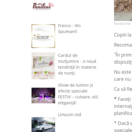
Nunta.md 
Fresco - Vin
Spumant!
Copiii l
Recoman
"În prim
Cardul de
mulțumire - o nouă
dispoziț
tendință în materie
Nu este 
de nunți.
care nu 
Show de lumini și
Ca să fi
efecte speciale
FESTIV – culoare, stil,
*
Faceți 
eleganță!
internaț
planific
Limuzin.md
* Dacă v
speciale