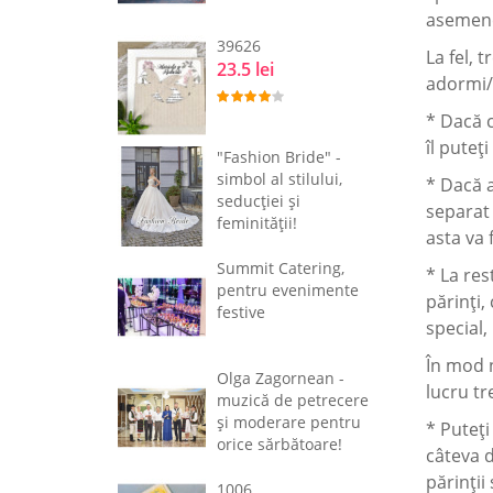
asemenea
39626
La fel, 
23.5 lei
adormi/a
* Dacă c
îl puteț
"Fashion Bride" -
simbol al stilului,
* Dacă a
seducţiei şi
separat 
feminităţii!
asta va 
Summit Catering,
* La res
pentru evenimente
părinți,
festive
special,
În mod n
Olga Zagornean -
lucru tr
muzică de petrecere
şi moderare pentru
* Puteți
orice sărbătoare!
câteva d
părinții
1006