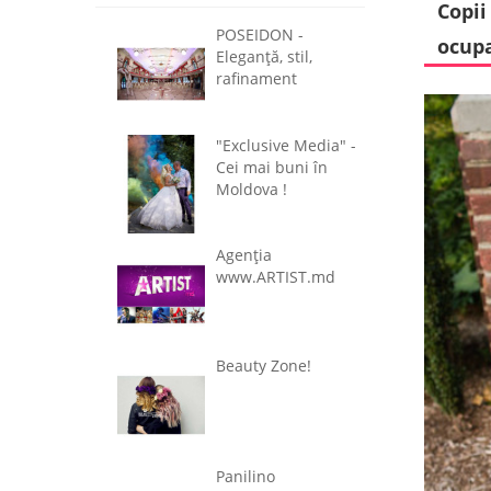
Copii
POSEIDON -
ocupa
Eleganţă, stil,
rafinament
"Exclusive Media" -
Cei mai buni în
Moldova !
Agenţia
www.ARTIST.md
Beauty Zone!
Panilino