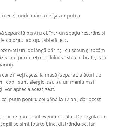
nici rece), unde mămicile își vor putea
să separată pentru ei, într-un spațiu restrâns și
 de colorat, laptop, tabletă, etc.
 rezervați un loc lângă părinți, cu scaun și tacâm
az să nu permiteți copilului să stea în brațe, căci
ărinți.
care îi veți așeza la masă (separat, alături de
nii copii sunt alergici sau au un meniu mai
i vor aprecia acest gest.
cel puțin pentru cei până la 12 ani, dar acest
opiii pe parcursul evenimentului. De regulă, vin
copiii se simt foarte bine, distrându-se, iar