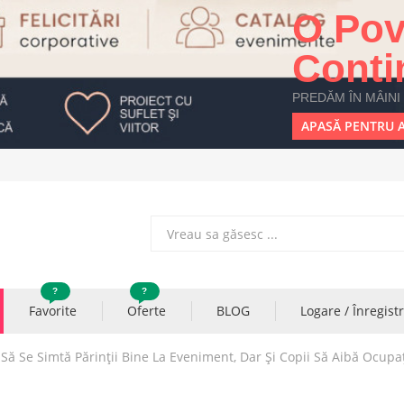
O Pov
Conti
PREDĂM ÎN MÂINI
APASĂ PENTRU A
?
?
Favorite
Oferte
BLOG
Logare / Înregist
Să Se Simtă Părinții Bine La Eveniment, Dar Și Copii Să Aibă Ocupa