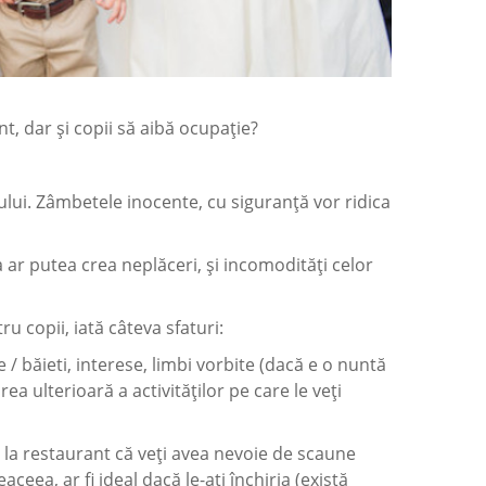
nt, dar și copii să aibă ocupație?
ului. Zâmbetele inocente, cu siguranță vor ridica
a ar putea crea neplăceri, și incomodități celor
u copii, iată câteva sfaturi:
e / băieti, interese, limbi vorbite (dacă e o nuntă
rea ulterioară a activităților pe care le veți
i la restaurant că veți avea nevoie de scaune
eea, ar fi ideal dacă le-ați închiria (există