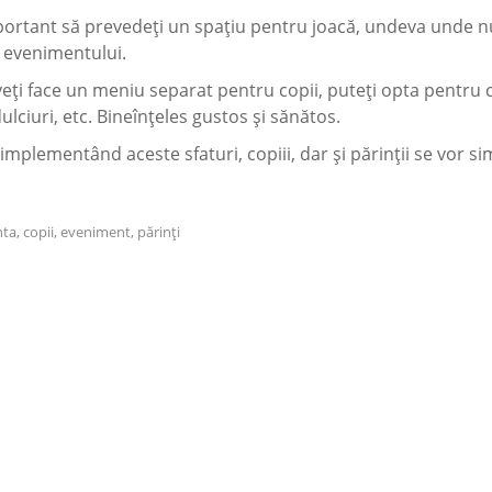
portant să prevedeți un spațiu pentru joacă, undeva unde n
i evenimentului.
eți face un meniu separat pentru copii, puteți opta pentru c
dulciuri, etc. Bineînțeles gustos și sănătos.
implementând aceste sfaturi, copiii, dar și părinții se vor s
ta, copii, eveniment, părinţi