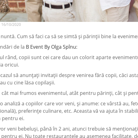
- 16/10/2020
a nuntă. Cum să faci ca să se simtă și părinții bine la evenime
dări de la
B Event By Olga Spînu:
ul rând, copii sunt cei care dau un colorit aparte eveniment
ia oricui.
cazul să anunțați invitații despre venirea fără copii, căci ast
au cu cine lăsa copilașii.
e cât mai frumos evenimentul, atât pentru părinți, cât și pentr
o analiză a copiilor care vor veni, și anume: ce vârstă au, fet
ională), preferințe culinare, etc. Aceasta vă va ajuta în stabili
a pentru ei.
or veni bebeluși, până în 2 ani, atunci trebuie să menționaț
 pentru ei. Nu toate restaurantele au asemenea facilitate, deac