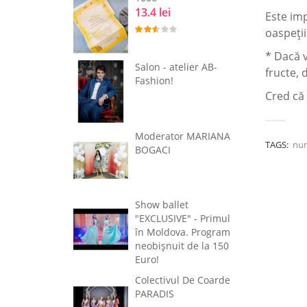
13.4 lei
Este im
oaspeți
* Dacă v
Salon - atelier AB-
fructe, 
Fashion!
Cred că 
Moderator MARIANA
TAGS:
nun
BOGACI
Show ballet
"EXCLUSIVE" - Primul
în Moldova. Program
neobişnuit de la 150
Euro!
Colectivul De Coarde
PARADIS