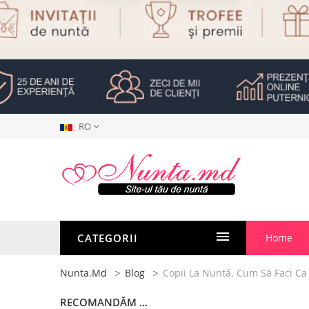
RO
CATEGORII
Home
Nunta.md
Blog
Copii La Nuntă. Cum Să Faci Ca 
RECOMANDĂM ...