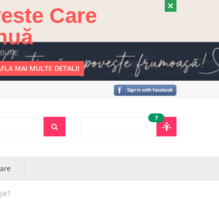
este Care
nuă
 BUNE
FLA MAI MULTE DETALII
?
rare
ție?