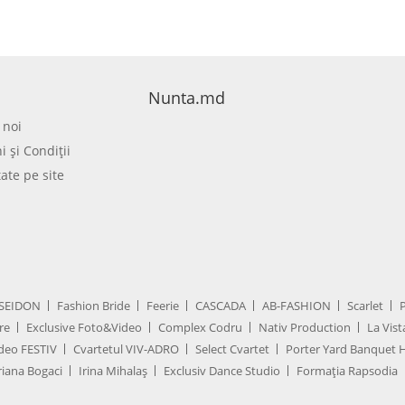
Nunta.md
 noi
 şi Condiţii
tate pe site
SEIDON
Fashion Bride
Feerie
CASCADA
AB-FASHION
Scarlet
re
Exclusive Foto&Video
Complex Codru
Nativ Production
La Vist
deo FESTIV
Cvartetul VIV-ADRO
Select Cvartet
Porter Yard Banquet H
iana Bogaci
Irina Mihalaș
Exclusiv Dance Studio
Formația Rapsodia