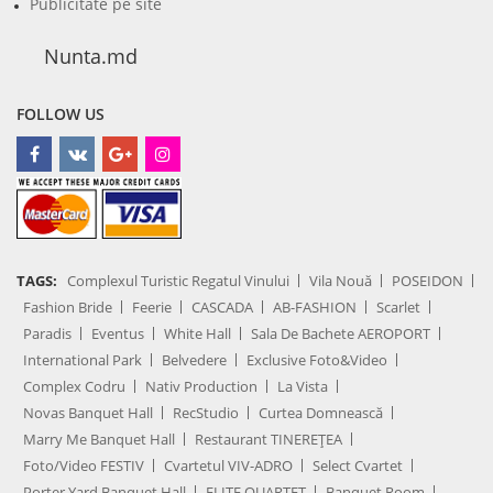
Publicitate pe site
Nunta.md
FOLLOW US
TAGS:
Complexul Turistic Regatul Vinului
Vila Nouă
POSEIDON
Fashion Bride
Feerie
CASCADA
AB-FASHION
Scarlet
Paradis
Eventus
White Hall
Sala De Bachete AEROPORT
International Park
Belvedere
Exclusive Foto&Video
Complex Codru
Nativ Production
La Vista
Novas Banquet Hall
RecStudio
Curtea Domnească
Marry Me Banquet Hall
Restaurant TINEREȚEA
Foto/Video FESTIV
Cvartetul VIV-ADRO
Select Cvartet
Porter Yard Banquet Hall
ELITE QUARTET
Banquet Room