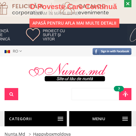
O Poveste Care Continuă
PREDĂM ÎN MÂINI BUNE
APASĂ PENTRU AFLA MAI MULTE DETALII
RO
?
CATEGORII
MENIU
Nunta.md
Happyboxmoldova