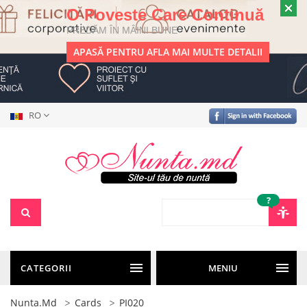
O Poveste Care Continuă
PREDĂM ÎN MÂINI BUNE
APASĂ PENTRU AFLA MAI MULTE DETALII
RO
?
CATEGORII
MENIU
Nunta.md
Cards
PI020