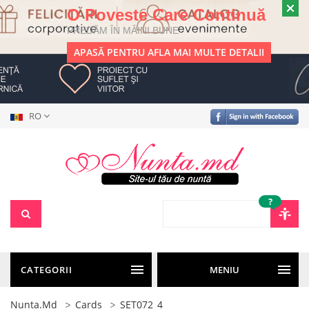
O Poveste Care Continuă
PREDĂM ÎN MÂINI BUNE
APASĂ PENTRU AFLA MAI MULTE DETALII
RO
?
CATEGORII
MENIU
Nunta.md
Cards
SET072_4