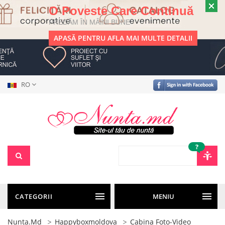
O Poveste Care Continuă
PREDĂM ÎN MÂINI BUNE
APASĂ PENTRU AFLA MAI MULTE DETALII
RO
?
CATEGORII
MENIU
Nunta.md
Happyboxmoldova
Cabina Foto-Video