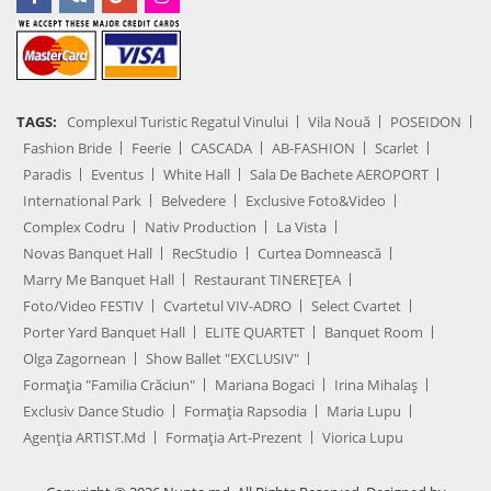
TAGS:
Complexul Turistic Regatul Vinului
Vila Nouă
POSEIDON
Fashion Bride
Feerie
CASCADA
AB-FASHION
Scarlet
Paradis
Eventus
White Hall
Sala De Bachete AEROPORT
International Park
Belvedere
Exclusive Foto&Video
Complex Codru
Nativ Production
La Vista
Novas Banquet Hall
RecStudio
Curtea Domnească
Marry Me Banquet Hall
Restaurant TINEREȚEA
Foto/Video FESTIV
Cvartetul VIV-ADRO
Select Cvartet
Porter Yard Banquet Hall
ELITE QUARTET
Banquet Room
Olga Zagornean
Show Ballet "EXCLUSIV"
Formația "Familia Crăciun"
Mariana Bogaci
Irina Mihalaș
Exclusiv Dance Studio
Formația Rapsodia
Maria Lupu
Agenţia ARTIST.md
Formația Art-Prezent
Viorica Lupu