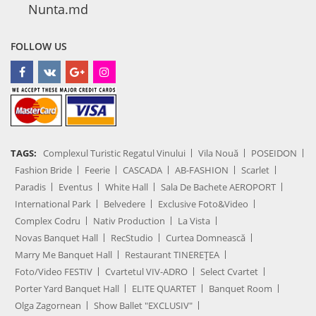
Nunta.md
FOLLOW US
TAGS:
Complexul Turistic Regatul Vinului
Vila Nouă
POSEIDON
Fashion Bride
Feerie
CASCADA
AB-FASHION
Scarlet
Paradis
Eventus
White Hall
Sala De Bachete AEROPORT
International Park
Belvedere
Exclusive Foto&Video
Complex Codru
Nativ Production
La Vista
Novas Banquet Hall
RecStudio
Curtea Domnească
Marry Me Banquet Hall
Restaurant TINEREȚEA
Foto/Video FESTIV
Cvartetul VIV-ADRO
Select Cvartet
Porter Yard Banquet Hall
ELITE QUARTET
Banquet Room
Olga Zagornean
Show Ballet "EXCLUSIV"