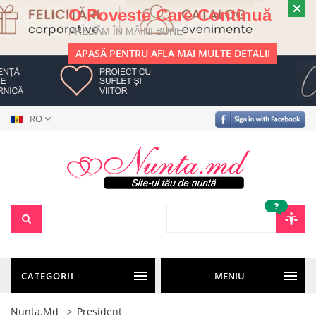
O Poveste Care Continuă
PREDĂM ÎN MÂINI BUNE
APASĂ PENTRU AFLA MAI MULTE DETALII
RO
?
CATEGORII
MENIU
Nunta.md
President