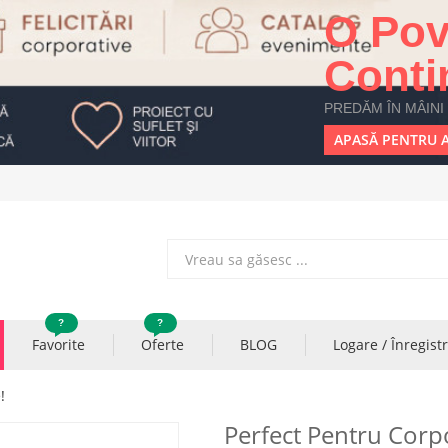
O Pov
Conti
PREDĂM ÎN MÂINI
APASĂ PENTRU A
?
?
Favorite
Oferte
BLOG
Logare / Înregist
!
Perfect Pentru Corpo