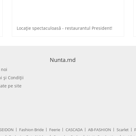
Locație spectaculoasă - restaurantul President!
Nunta.md
 noi
 şi Condiţii
tate pe site
SEIDON
Fashion Bride
Feerie
CASCADA
AB-FASHION
Scarlet