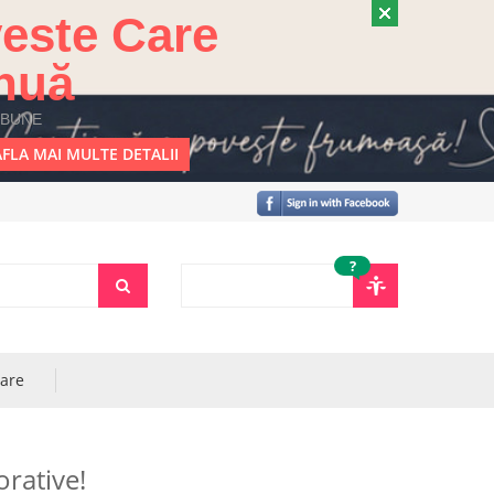
este Care
nuă
 BUNE
FLA MAI MULTE DETALII
?
rare
rative!