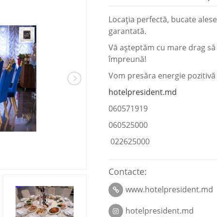
Locația perfectă, bucate ales
garantată.⠀
Vă așteptăm cu mare drag să
împreună!
Vom presăra energie pozitivă în
hotelpresident.md
060571919
060525000
022625000
Contacte:
www.hotelpresident.md
hotelpresident.md