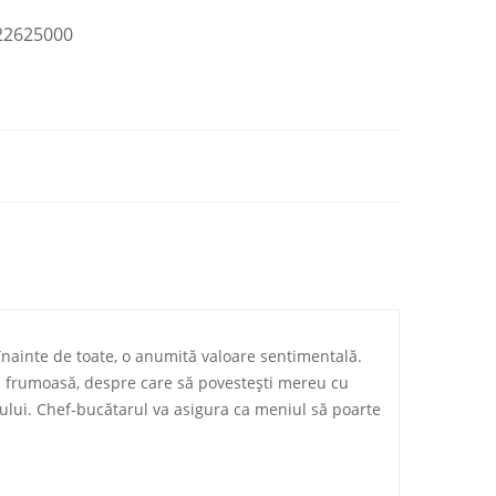
22625000
nainte de toate, o anumită valoare sentimentală.
nță frumoasă, despre care să povestești mereu cu
tului. Chef-bucătarul va asigura ca meniul să poarte