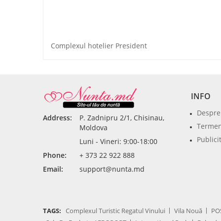
Complexul hotelier President
INFO
Despre
Address:
P. Zadnipru 2/1, Chisinau,
Termeni
Moldova
Publici
Luni - Vineri: 9:00-18:00
Phone:
+ 373 22 922 888
Email:
support@nunta.md
TAGS:
Complexul Turistic Regatul Vinului
Vila Nouă
PO