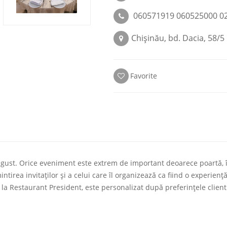
060571919 060525000 0
Chişinău, bd. Dacia, 58/5
Favorite
gust. Orice eveniment este extrem de important deoarece poartă, î
tirea invitaților și a celui care îl organizează ca fiind o experie
 la Restaurant President, este personalizat după preferințele clien