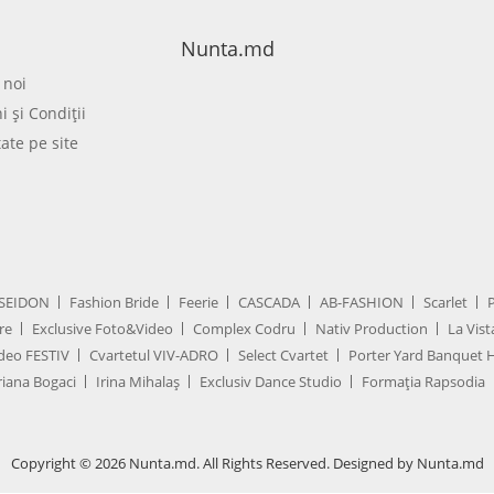
Nunta.md
 noi
 şi Condiţii
tate pe site
SEIDON
Fashion Bride
Feerie
CASCADA
AB-FASHION
Scarlet
re
Exclusive Foto&Video
Complex Codru
Nativ Production
La Vist
deo FESTIV
Cvartetul VIV-ADRO
Select Cvartet
Porter Yard Banquet H
iana Bogaci
Irina Mihalaș
Exclusiv Dance Studio
Formația Rapsodia
Copyright © 2026 Nunta.md. All Rights Reserved. Designed by Nunta.md