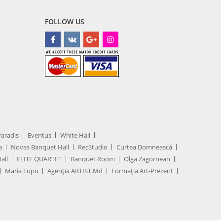
FOLLOW US
Paradis
Eventus
White Hall
a
Novas Banquet Hall
RecStudio
Curtea Domnească
all
ELITE QUARTET
Banquet Room
Olga Zagornean
Maria Lupu
Agenţia ARTIST.md
Formația Art-Prezent