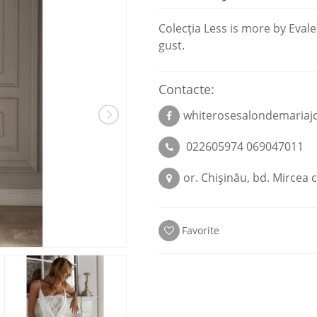
Colecţia Less is more by Evale
gust.
Contacte:
whiterosesalondemariajc
022605974 069047011
or. Chişinău, bd. Mircea c
Favorite