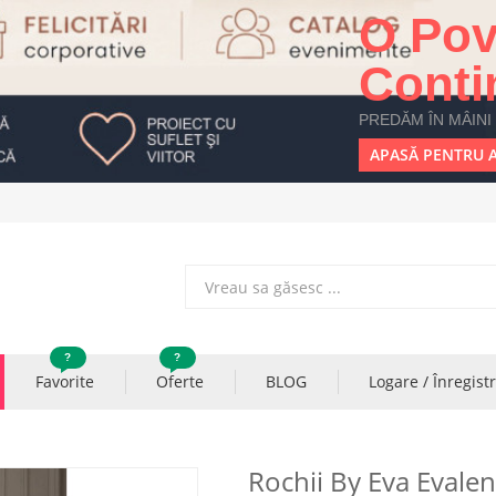
O Pov
Conti
PREDĂM ÎN MÂINI
APASĂ PENTRU A
?
?
Favorite
Oferte
BLOG
Logare / Înregist
Rochii By Eva Evale