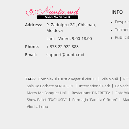
INFO
Despre
Address:
P. Zadnipru 2/1, Chisinau,
Termeni
Moldova
Publici
Luni - Vineri: 9:00-18:00
Phone:
+ 373 22 922 888
Email:
support@nunta.md
TAGS:
Complexul Turistic Regatul Vinului
Vila Nouă
PO
Sala De Bachete AEROPORT
International Park
Belvede
Marry Me Banquet Hall
Restaurant TINEREȚEA
Foto/Vi
Show Ballet "EXCLUSIV"
Formația "Familia Crăciun"
Mar
Viorica Lupu