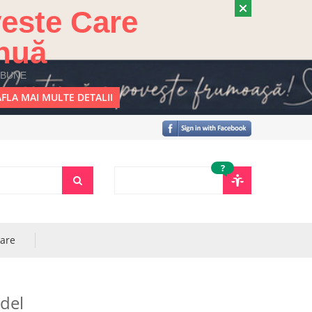
este Care
nuă
 BUNE
FLA MAI MULTE DETALII
?
rare
ndel