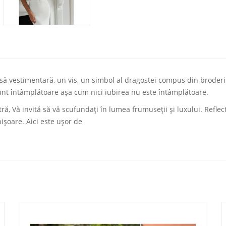
vestimentară, un vis, un simbol al dragostei compus din broderii d
sunt întâmplătoare aşa cum nici iubirea nu este întâmplătoare.
ă, Vă invită să vă scufundaţi în lumea frumuseţii şi luxului. Reflect
işoare. Aici este uşor de