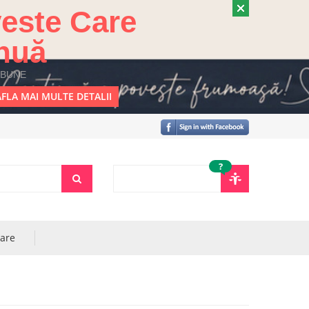
este Care
nuă
 BUNE
FLA MAI MULTE DETALII
?
rare