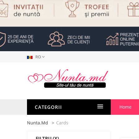
RO
CATEGORII
Home
Nunta.md
Cards
FILTRU
(X)