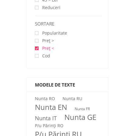
Reduceri
SORTARE
Popularitate
Preţ >
Preţ <
Cod
MODELE DE TEXTE
Nunta RO
Nunta RU
Nunta EN
Nunta FR
Nunta GE
Nunta IT
P/u Părinți RO
P/u Părinți RU