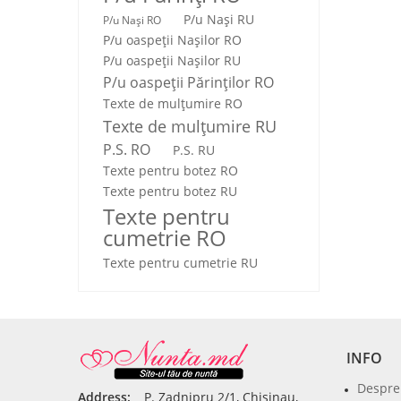
P/u Nași RU
P/u Nași RO
P/u oaspeții Nașilor RO
P/u oaspeții Nașilor RU
P/u oaspeţii Părinţilor RO
Texte de mulţumire RO
Texte de mulţumire RU
P.S. RO
P.S. RU
Texte pentru botez RO
Texte pentru botez RU
Texte pentru
cumetrie RO
Texte pentru cumetrie RU
INFO
Despre
Address:
P. Zadnipru 2/1, Chisinau,