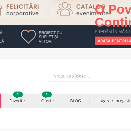
O Pov
Conti
PREDĂM ÎN MÂINI
APASĂ PENTRU A
?
?
Favorite
Oferte
BLOG
Logare / Înregist