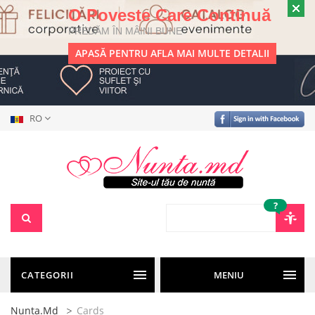
O Poveste Care Continuă
PREDĂM ÎN MÂINI BUNE
APASĂ PENTRU AFLA MAI MULTE DETALII
RO
?
CATEGORII
MENIU
Nunta.md
Cards