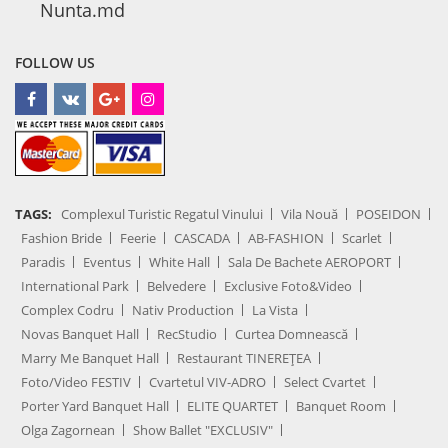
Nunta.md
FOLLOW US
TAGS:
Complexul Turistic Regatul Vinului
Vila Nouă
POSEIDON
Fashion Bride
Feerie
CASCADA
AB-FASHION
Scarlet
Paradis
Eventus
White Hall
Sala De Bachete AEROPORT
International Park
Belvedere
Exclusive Foto&Video
Complex Codru
Nativ Production
La Vista
Novas Banquet Hall
RecStudio
Curtea Domnească
Marry Me Banquet Hall
Restaurant TINEREȚEA
Foto/Video FESTIV
Cvartetul VIV-ADRO
Select Cvartet
Porter Yard Banquet Hall
ELITE QUARTET
Banquet Room
Olga Zagornean
Show Ballet "EXCLUSIV"