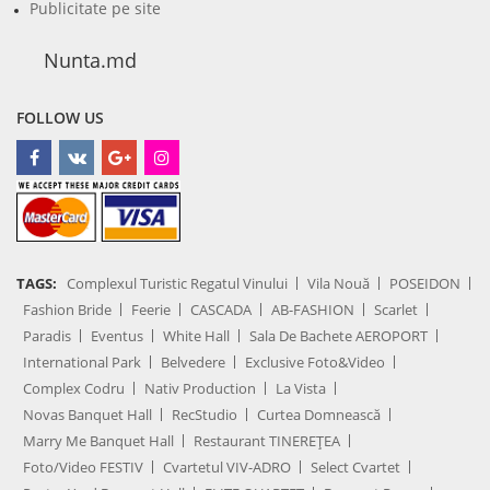
Publicitate pe site
Nunta.md
FOLLOW US
TAGS:
Complexul Turistic Regatul Vinului
Vila Nouă
POSEIDON
Fashion Bride
Feerie
CASCADA
AB-FASHION
Scarlet
Paradis
Eventus
White Hall
Sala De Bachete AEROPORT
International Park
Belvedere
Exclusive Foto&Video
Complex Codru
Nativ Production
La Vista
Novas Banquet Hall
RecStudio
Curtea Domnească
Marry Me Banquet Hall
Restaurant TINEREȚEA
Foto/Video FESTIV
Cvartetul VIV-ADRO
Select Cvartet