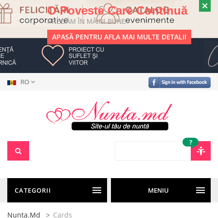
O Poveste Care Continuă
PREDĂM ÎN MÂINI BUNE
APASĂ PENTRU AFLA MAI MULTE DETALII
RO
?
CATEGORII
MENIU
Nunta.md
Cards