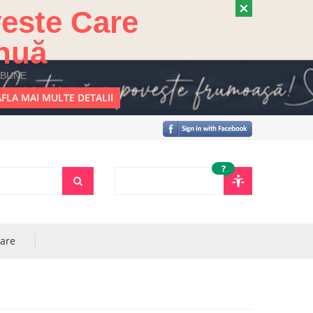
este Care
nuă
 BUNE
FLA MAI MULTE DETALII
?
rare