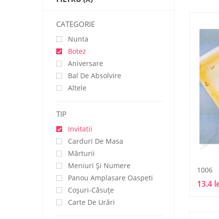
CATEGORIE
Nunta
Botez
Aniversare
Bal De Absolvire
Altele
TIP
Invitatii
Carduri De Masa
Mărturii
Meniuri Și Numere
1006
Panou Amplasare Oaspeti
13.4 l
Coșuri-Căsuțe
Carte De Urări