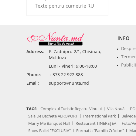
Texte pentru cumetrie RU
INFO
Despre
Address:
P. Zadnipru 2/1, Chisinau,
Termeni
Moldova
Publici
Luni - Vineri: 9:00-18:00
Phone:
+ 373 22 922 888
Email:
support@nunta.md
TAGS:
Complexul Turistic Regatul Vinului
Vila Nouă
PO
Sala De Bachete AEROPORT
International Park
Belvede
Marry Me Banquet Hall
Restaurant TINEREȚEA
Foto/Vi
Show Ballet "EXCLUSIV"
Formația "Familia Crăciun"
Mar