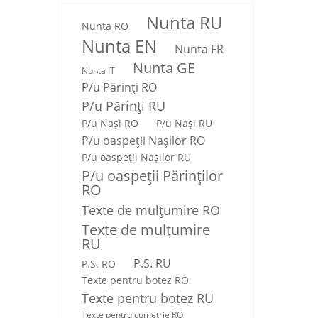
Nunta RU
Nunta RO
Nunta EN
Nunta FR
Nunta GE
Nunta IT
P/u Părinți RO
P/u Părinți RU
P/u Nași RO
P/u Nași RU
P/u oaspeții Nașilor RO
P/u oaspeții Nașilor RU
P/u oaspeţii Părinţilor
RO
Texte de mulţumire RO
Texte de mulţumire
RU
P.S. RU
P.S. RO
Texte pentru botez RO
Texte pentru botez RU
Texte pentru cumetrie RO