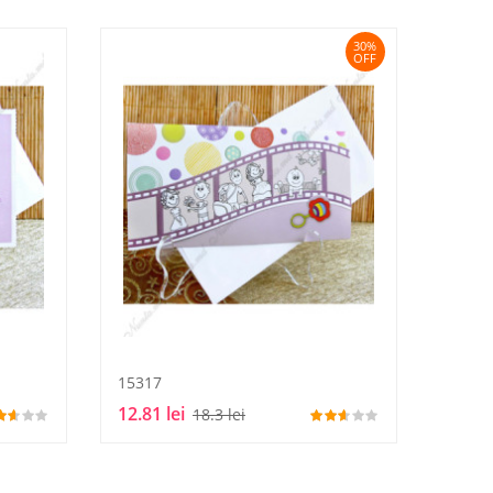
30%
OFF
15317
12.81 lei
18.3 lei