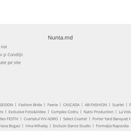
Nunta.md
 noi
 şi Condiţii
tate pe site
SEIDON
Fashion Bride
Feerie
CASCADA
AB-FASHION
Scarlet
re
Exclusive Foto&Video
Complex Codru
Nativ Production
La Vist
deo FESTIV
Cvartetul VIV-ADRO
Select Cvartet
Porter Yard Banquet H
iana Bogaci
Irina Mihalaș
Exclusiv Dance Studio
Formația Rapsodia