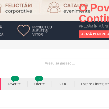
O Pov
Conti
PREDĂM ÎN MÂINI
APASĂ PENTRU A
?
?
Favorite
Oferte
BLOG
Logare / Înregist