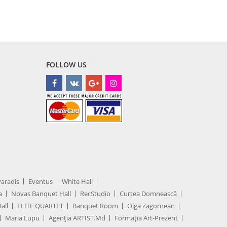
FOLLOW US
Paradis
Eventus
White Hall
a
Novas Banquet Hall
RecStudio
Curtea Domnească
all
ELITE QUARTET
Banquet Room
Olga Zagornean
Maria Lupu
Agenţia ARTIST.md
Formația Art-Prezent