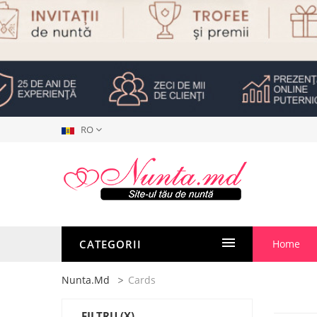
RO
CATEGORII
Home
Nunta.md
Cards
FILTRU
(X)