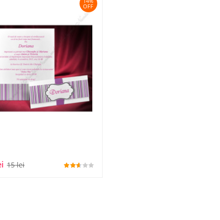
14%
OFF
ei
15 lei