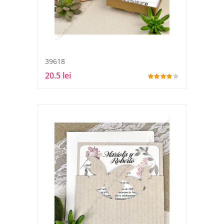
39618
20.5 lei