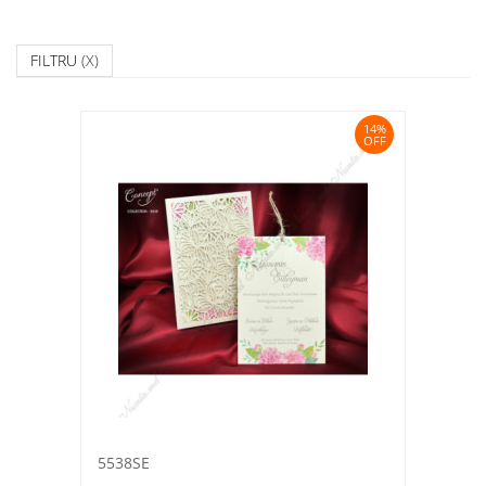
FILTRU
(X)
14%
OFF
5538SE