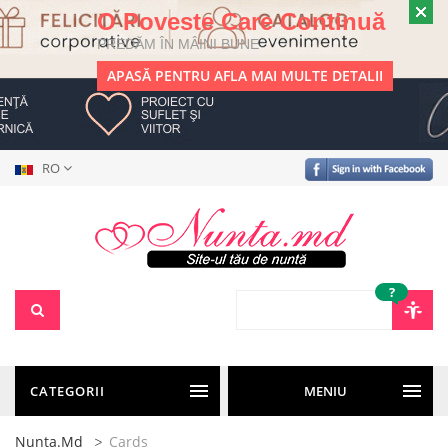
O Poveste Care Continuă
PREDĂM ÎN MÂINI BUNE
APASĂ PENTRU AFLA MAI MULTE DETALII
RO
?
CATEGORII
MENIU
Nunta.md
Cards