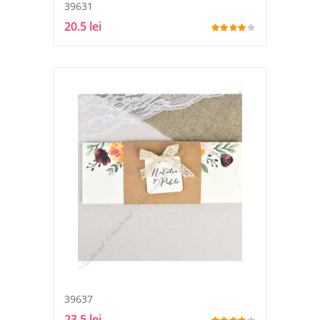
39631
20.5 lei
39637
23.5 lei