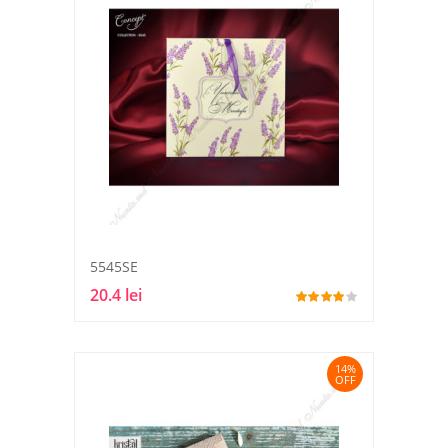
5545SE
20.4 lei
14%
OFF