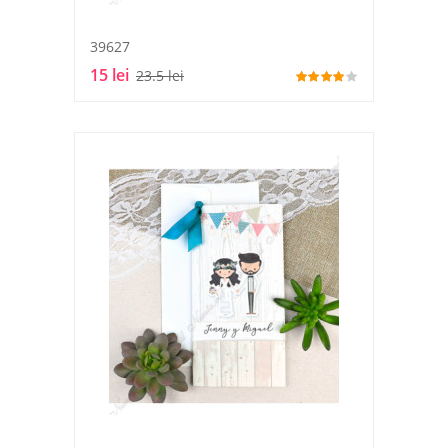
39627
15 lei
23.5 lei