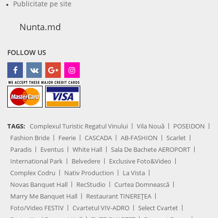
Publicitate pe site
Nunta.md
FOLLOW US
TAGS:
Complexul Turistic Regatul Vinului
Vila Nouă
POSEIDON
Fashion Bride
Feerie
CASCADA
AB-FASHION
Scarlet
Paradis
Eventus
White Hall
Sala De Bachete AEROPORT
International Park
Belvedere
Exclusive Foto&Video
Complex Codru
Nativ Production
La Vista
Novas Banquet Hall
RecStudio
Curtea Domnească
Marry Me Banquet Hall
Restaurant TINEREȚEA
Foto/Video FESTIV
Cvartetul VIV-ADRO
Select Cvartet