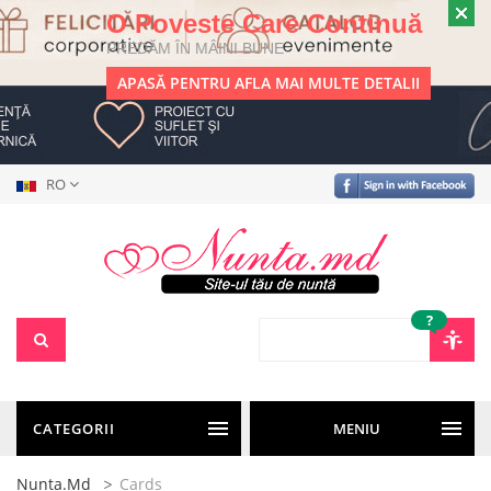
O Poveste Care Continuă
PREDĂM ÎN MÂINI BUNE
APASĂ PENTRU AFLA MAI MULTE DETALII
RO
?
CATEGORII
MENIU
Nunta.md
Cards