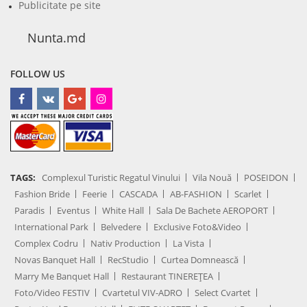
Publicitate pe site
Nunta.md
FOLLOW US
TAGS:
Complexul Turistic Regatul Vinului
Vila Nouă
POSEIDON
Fashion Bride
Feerie
CASCADA
AB-FASHION
Scarlet
Paradis
Eventus
White Hall
Sala De Bachete AEROPORT
International Park
Belvedere
Exclusive Foto&Video
Complex Codru
Nativ Production
La Vista
Novas Banquet Hall
RecStudio
Curtea Domnească
Marry Me Banquet Hall
Restaurant TINEREȚEA
Foto/Video FESTIV
Cvartetul VIV-ADRO
Select Cvartet