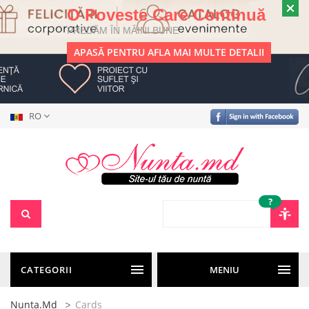
O Poveste Care Continuă
PREDĂM ÎN MÂINI BUNE
APASĂ PENTRU AFLA MAI MULTE DETALII
RO
?
CATEGORII
MENIU
Nunta.md
Cards