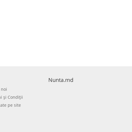
Nunta.md
 noi
 şi Condiţii
tate pe site