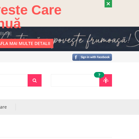
este Care
nuă
 BUNE
FLA MAI MULTE DETALII
?
rare