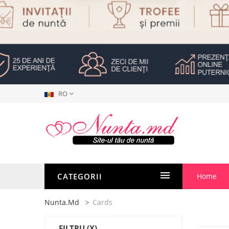
RO
CATEGORII
Home
Nunta.md
Cards
FILTRU
(X)