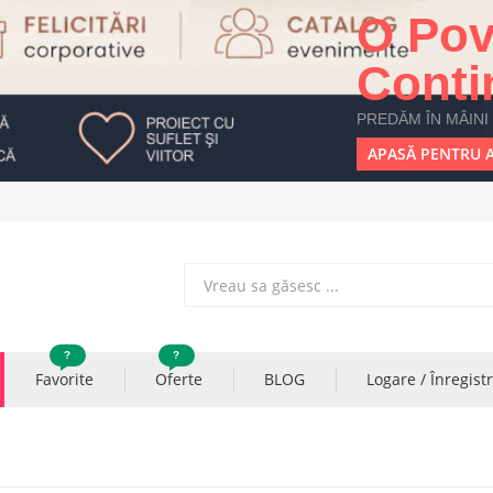
O Pov
Conti
PREDĂM ÎN MÂINI
APASĂ PENTRU A
?
?
Favorite
Oferte
BLOG
Logare / Înregist