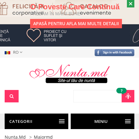
O Poveste Care Continuă
PREDĂM ÎN MÂINI BUNE
APASĂ PENTRU AFLA MAI MULTE DETALII
RO
?
CATEGORII
MENIU
Nunta.md
Majormd