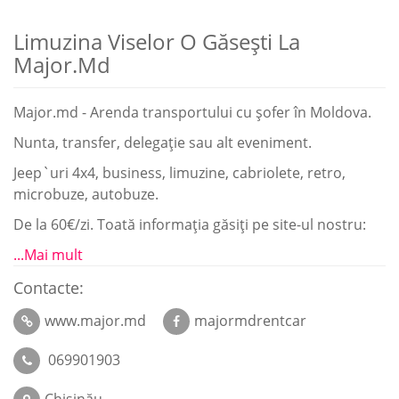
Limuzina Viselor O Găseşti La
Major.md
Major.md - Arenda transportului cu șofer în Moldova.
Nunta, transfer, delegație sau alt eveniment.
Jeep`uri 4x4, business, limuzine, cabriolete, retro,
microbuze, autobuze.
De la 60€/zi. Toată informația găsiți pe site-ul nostru:
...Mai mult
Contacte:
www.major.md
majormdrentcar
069901903