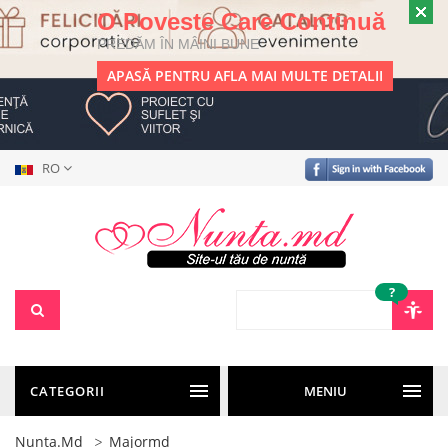
O Poveste Care Continuă
PREDĂM ÎN MÂINI BUNE
APASĂ PENTRU AFLA MAI MULTE DETALII
RO
?
CATEGORII
MENIU
Nunta.md
Majormd