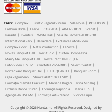
TAGS:
Complexul Turistic Regatul Vinului
Vila Nouă
POSEIDON
Fashion Bride
Feerie
CASCADA
AB-FASHION
Scarlet
Paradis
Eventus
White Hall
Sala De Bachete AEROPORT
International Park
Belvedere
Exclusive Foto&Video
Complex Codru
Nativ Production
La Vista
Novas Banquet Hall
RecStudio
Curtea Domnească
Marry Me Banquet Hall
Restaurant TINEREȚEA
Foto/Video FESTIV
Cvartetul VIV-ADRO
Select Cvartet
Porter Yard Banquet Hall
ELITE QUARTET
Banquet Room
Olga Zagornean
Show Ballet "EXCLUSIV"
Formația "Familia Crăciun"
Mariana Bogaci
Irina Mihalaș
Exclusiv Dance Studio
Formația Rapsodia
Maria Lupu
Agenţia ARTIST.md
Formația Art-Prezent
Viorica Lupu
Copyright © 2026 Nunta.md. All Rights Reserved. Designed by
Nunta.md