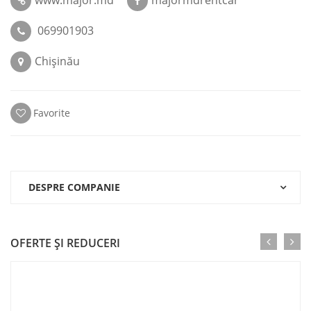
www.major.md
majormdrentcar
069901903
Chișinău
Favorite
DESPRE COMPANIE
OFERTE ŞI REDUCERI