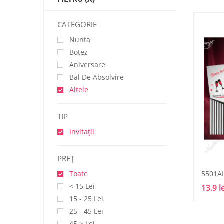
CATEGORIE
Nunta
Botez
Aniversare
Bal De Absolvire
Altele
TIP
Invitații
PREŢ
5501A
Toate
< 15 Lei
13.9 l
15 - 25 Lei
25 - 45 Lei
45 > Lei