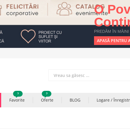
O Pov
Conti
PREDĂM ÎN MÂINI
APASĂ PENTRU A
?
?
Favorite
Oferte
BLOG
Logare / Înregist