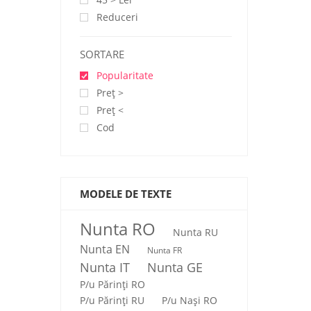
Reduceri
SORTARE
Popularitate
Preţ >
Preţ <
Cod
MODELE DE TEXTE
Nunta RO
Nunta RU
Nunta EN
Nunta FR
Nunta IT
Nunta GE
P/u Părinți RO
P/u Părinți RU
P/u Nași RO