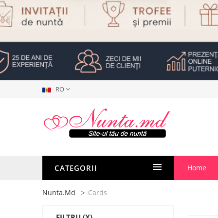
RO
CATEGORII
Home
Nunta.md
Cards
FILTRU
(X)