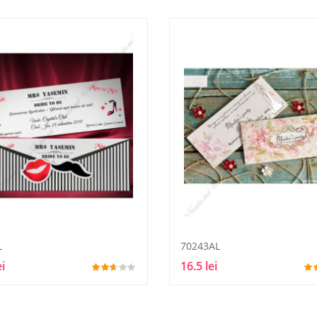
L
70243AL
ei
16.5 lei