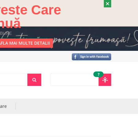
este Care
nuă
 BUNE
FLA MAI MULTE DETALII
?
rare