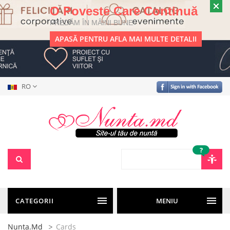
O Poveste Care Continuă
PREDĂM ÎN MÂINI BUNE
APASĂ PENTRU AFLA MAI MULTE DETALII
RO
?
CATEGORII
MENIU
Nunta.md
Cards