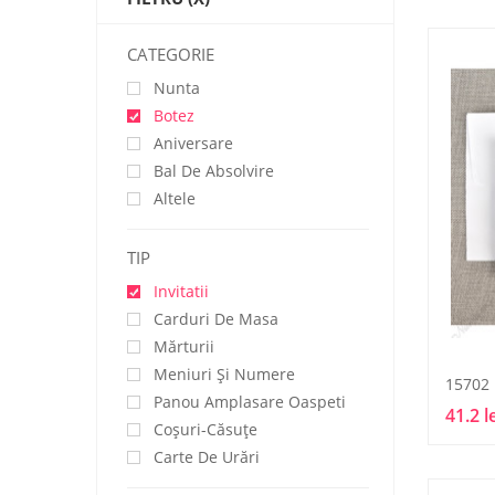
CATEGORIE
Nunta
Botez
Aniversare
Bal De Absolvire
Altele
TIP
Invitatii
Carduri De Masa
Mărturii
Meniuri Și Numere
15702
Panou Amplasare Oaspeti
41.2 l
Coșuri-Căsuțe
Carte De Urări