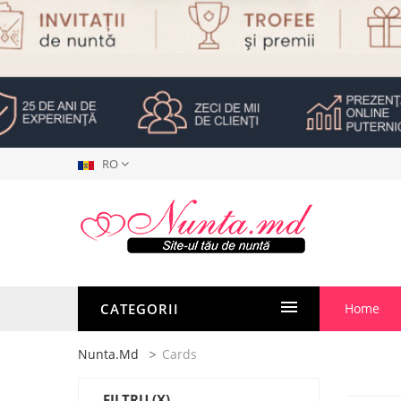
RO
CATEGORII
Home
Nunta.md
Cards
FILTRU
(X)