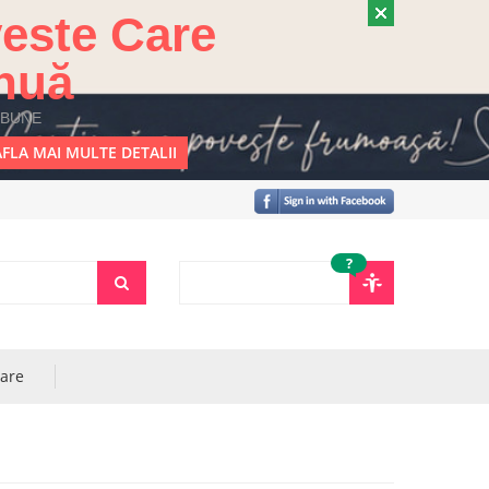
este Care
nuă
 BUNE
FLA MAI MULTE DETALII
?
rare