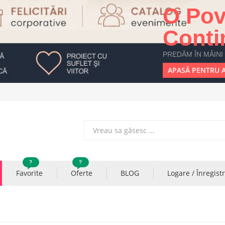
O Pov
Conti
PREDĂM ÎN MÂINI
APASĂ PENTRU A
?
?
Favorite
Oferte
BLOG
Logare / Înregist