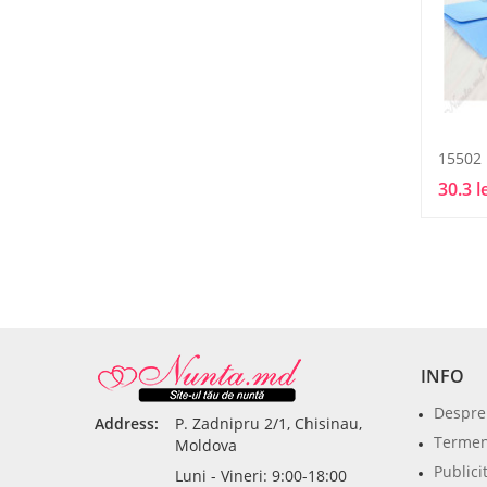
15502
30.3 l
INFO
Despre
Address:
P. Zadnipru 2/1, Chisinau,
Termeni
Moldova
Publici
Luni - Vineri: 9:00-18:00