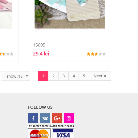
15605
29.4 lei
1
2
3
4
5
Next
FOLLOW US