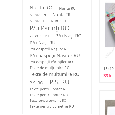
Nunta RO
Nunta RU
Nunta FR
Nunta EN
Nunta IT
Nunta GE
P/u Părinți RO
P/u Nași RO
P/u Părinți RU
P/u Nași RU
P/u oaspeții Nașilor RO
P/u oaspeții Nașilor RU
P/u oaspeţii Părinţilor RO
Texte de mulţumire RO
15419
Texte de mulţumire RU
33 lei
P.S. RU
P.S. RO
Texte pentru botez RO
Texte pentru botez RU
Texte pentru cumetrie RO
Texte pentru cumetrie RU