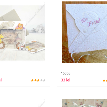
15303
ei
33 lei