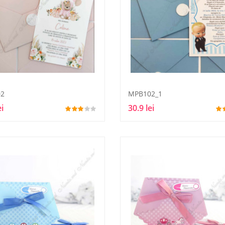
2
MPB102_1
ei
30.9 lei