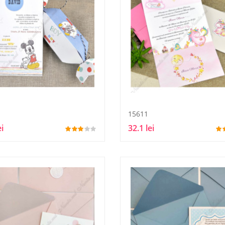
15611
ei
32.1 lei