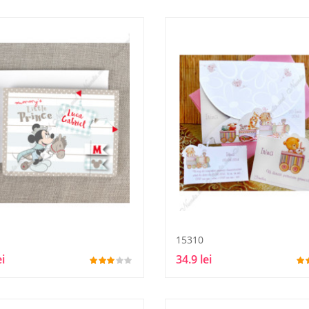
15310
ei
34.9 lei