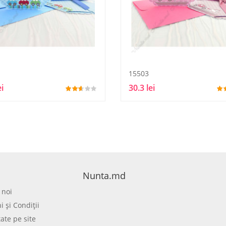
15503
ei
30.3 lei
Nunta.md
 noi
 şi Condiţii
tate pe site