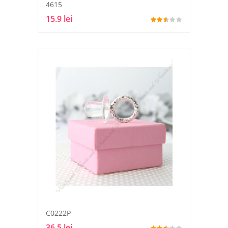
4615
15.9 lei
C0222P
36.5 lei