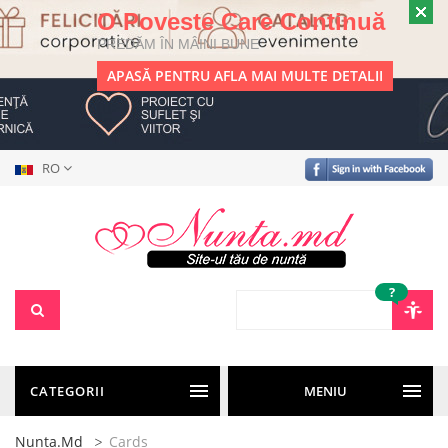
O Poveste Care Continuă
PREDĂM ÎN MÂINI BUNE
APASĂ PENTRU AFLA MAI MULTE DETALII
RO
?
CATEGORII
MENIU
Nunta.md
Cards