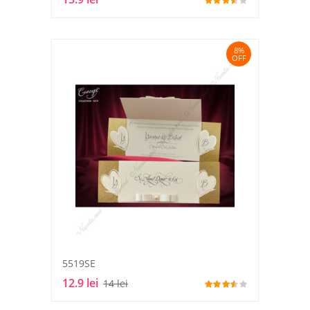
8%
OFF
5519SE
12.9 lei
14 lei