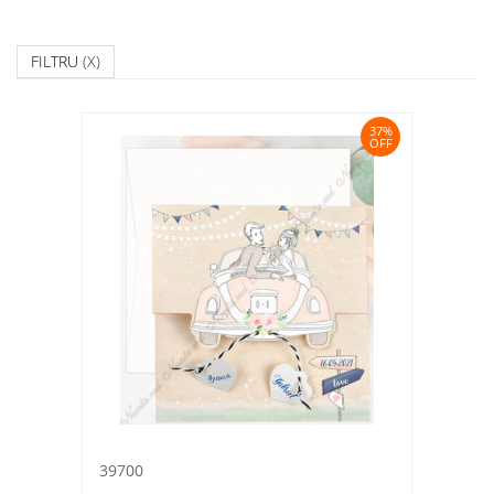
FILTRU
(X)
37%
OFF
39700