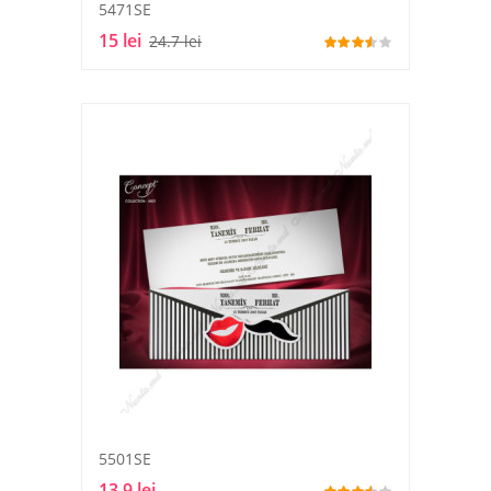
5471SE
15 lei
24.7 lei
5501SE
13.9 lei