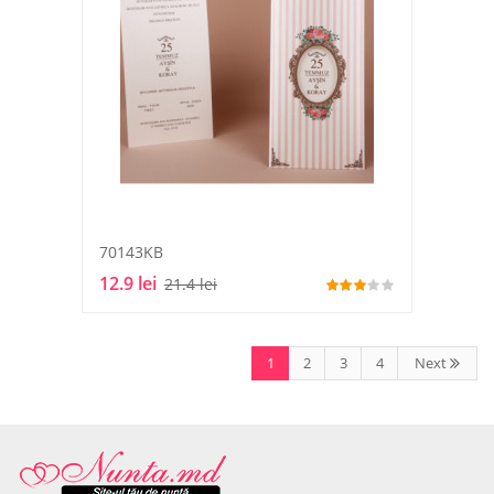
70143KB
12.9 lei
21.4 lei
1
2
3
4
Next