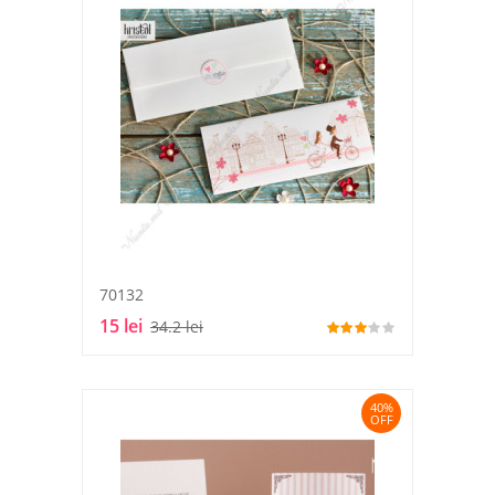
70132
15 lei
34.2 lei
40%
OFF