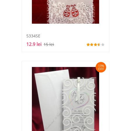
5334SE
12.9 lei
15 lei
13%
OFF