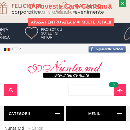
O Poveste Care Continuă
PREDĂM ÎN MÂINI BUNE
APASĂ PENTRU AFLA MAI MULTE DETALII
RO
?
CATEGORII
MENIU
Nunta.md
Cards