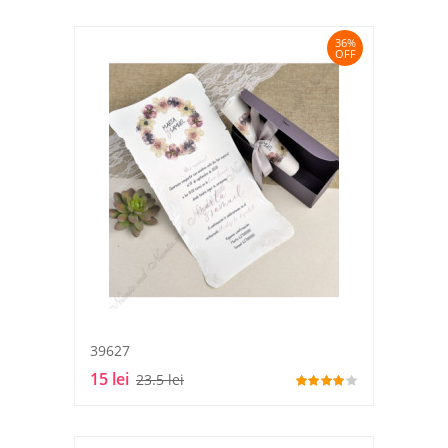
36%
OFF
39627
15 lei
23.5 lei