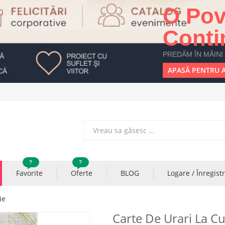
O Pov
Conti
PREDĂM ÎN MÂINI
APASĂ PENTRU A
?
?
Favorite
Oferte
BLOG
Logare / Înregist
ie
Carte De Urari La C