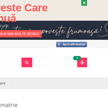
este Care
nuă
 BUNE
FLA MAI MULTE DETALII
?
rare
umatrie