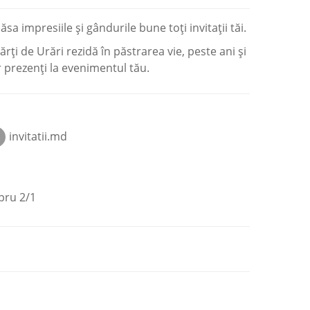
ăsa impresiile și gândurile bune toți invitații tăi.
rți de Urări rezidă în păstrarea vie, peste ani și
r prezenți la evenimentul tău.
invitatii.md
pru 2/1