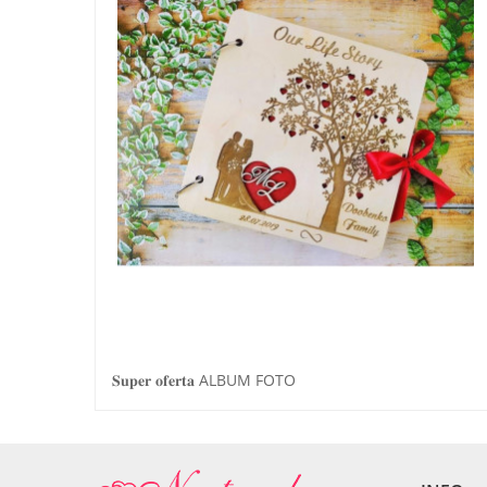
𝐒𝐮𝐩𝐞𝐫 𝐨𝐟𝐞𝐫𝐭𝐚 ALBUM FOTO