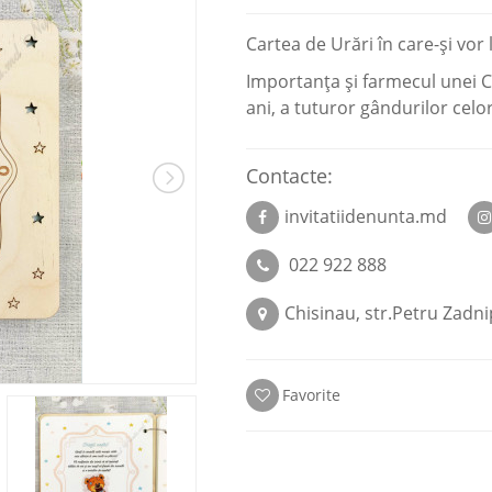
Cartea de Urări în care-și vor l
Importanța și farmecul unei Că
ani, a tuturor gândurilor celo
Contacte:
invitatiidenunta.md
022 922 888
Chisinau, str.Petru Zadni
Favorite