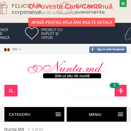
O Poveste Care Continuă
PREDĂM ÎN MÂINI BUNE
APASĂ PENTRU AFLA MAI MULTE DETALII
RO
?
CATEGORII
MENIU
Nunta.md
Cards