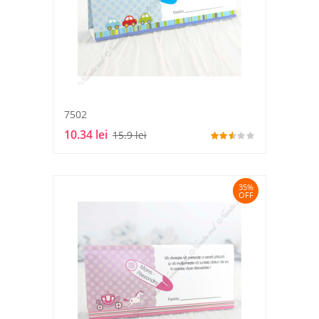
7502
10.34 lei
15.9 lei
35%
OFF