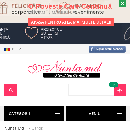
O Poveste Care Continuă
PREDĂM ÎN MÂINI BUNE
APASĂ PENTRU AFLA MAI MULTE DETALII
RO
?
CATEGORII
MENIU
Nunta.md
Cards