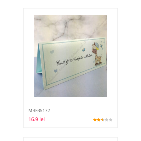
MBF35172
16.9 lei