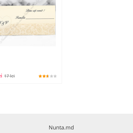
ei
17 lei
Nunta.md