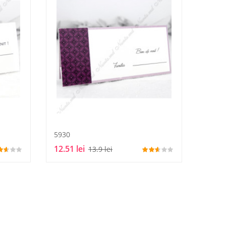
5930
12.51 lei
13.9 lei