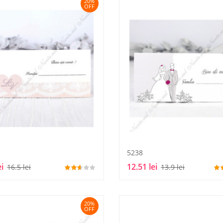
20%
OFF
5238
ei
12.51 lei
16.5 lei
13.9 lei
20%
OFF