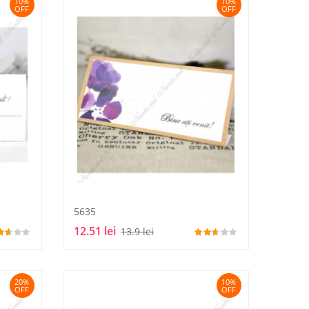
10%
10%
OFF
OFF
5635
12.51 lei
13.9 lei
20%
10%
OFF
OFF