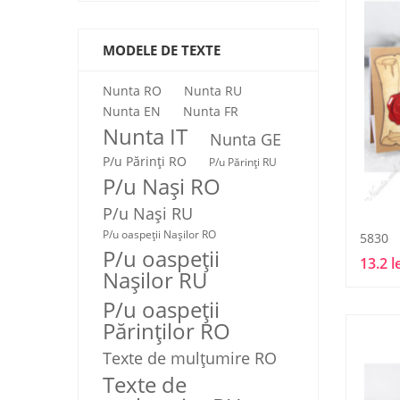
MODELE DE TEXTE
Nunta RO
Nunta RU
Nunta EN
Nunta FR
Nunta IT
Nunta GE
P/u Părinți RO
P/u Părinți RU
P/u Nași RO
P/u Nași RU
P/u oaspeții Nașilor RO
5830
P/u oaspeții
13.2 l
Nașilor RU
P/u oaspeţii
Părinţilor RO
Texte de mulţumire RO
Texte de