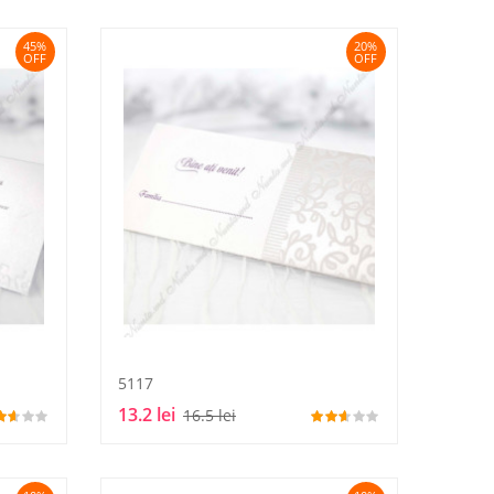
45%
20%
OFF
OFF
5117
13.2 lei
16.5 lei