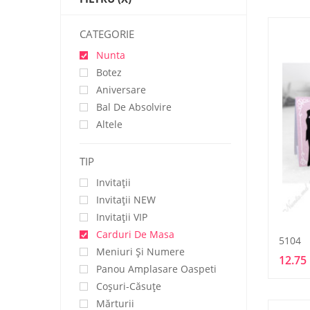
CATEGORIE
Nunta
Botez
Aniversare
Bal De Absolvire
Altele
TIP
Invitații
Invitaţii NEW
Invitaţii VIP
Carduri De Masa
5104
Meniuri Și Numere
12.75 
Panou Amplasare Oaspeti
Coșuri-Căsuțe
Mărturii