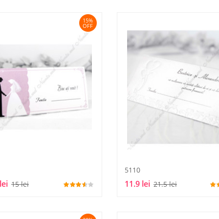
15%
OFF
5110
lei
11.9 lei
15 lei
21.5 lei