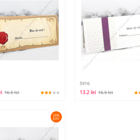
5916
ei
13.2 lei
16.5 lei
16.5 lei
20%
OFF