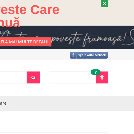
este Care
nuă
 BUNE
FLA MAI MULTE DETALII
?
rare