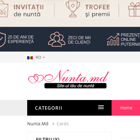
RO
CATEGORII
Home
Nunta.md
Cards
FILTRU
(X)