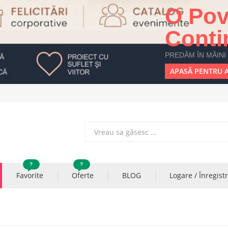
O Pov
Conti
PREDĂM ÎN MÂINI
APASĂ PENTRU A
?
?
Favorite
Oferte
BLOG
Logare / Înregist