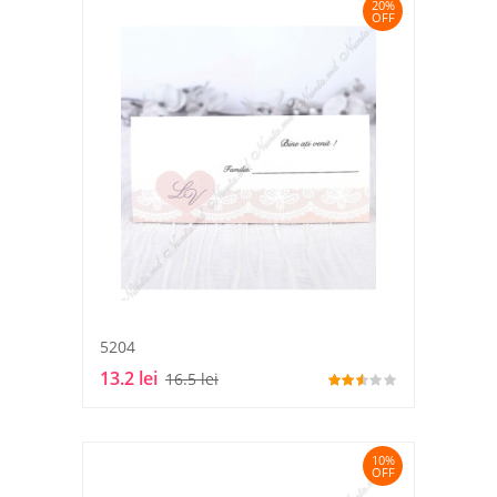
20%
OFF
5204
13.2 lei
16.5 lei
10%
OFF