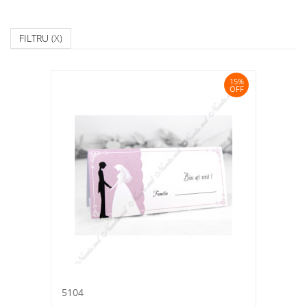
FILTRU
(X)
15%
OFF
5104