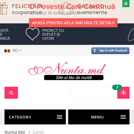
O Poveste Care Continuă
PREDĂM ÎN MÂINI BUNE
APASĂ PENTRU AFLA MAI MULTE DETALII
RO
?
CATEGORII
MENIU
Nunta.md
Cards