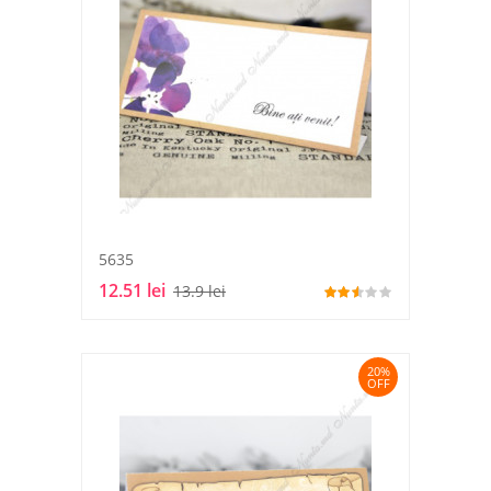
5635
12.51 lei
13.9 lei
20%
OFF