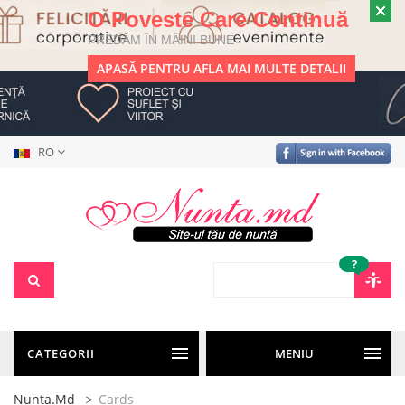
O Poveste Care Continuă
PREDĂM ÎN MÂINI BUNE
APASĂ PENTRU AFLA MAI MULTE DETALII
RO
?
CATEGORII
MENIU
Nunta.md
Cards