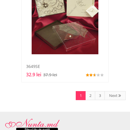
3649SE
32.9 lei
37.9 lei
1
2
3
Next