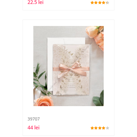
22.5 lei
39707
44 lei