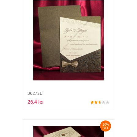
3627SE
26.4 lei
20%
OFF