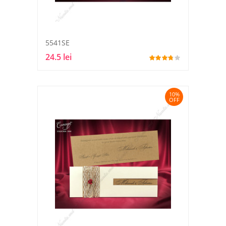
5541SE
24.5 lei
10%
OFF