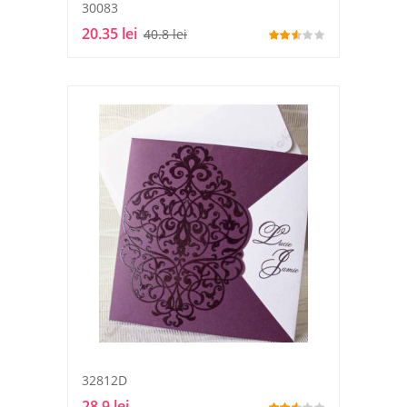
30083
20.35 lei
40.8 lei
32812D
28.9 lei