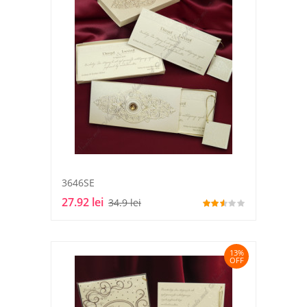
3646SE
27.92 lei
34.9 lei
13%
OFF