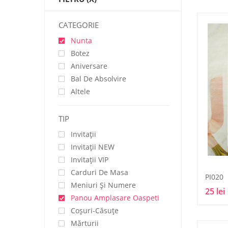
CATEGORIE
Nunta
Botez
Aniversare
Bal De Absolvire
Altele
TIP
Invitații
Invitaţii NEW
Invitaţii VIP
Carduri De Masa
PI020
Meniuri Și Numere
25 lei
Panou Amplasare Oaspeti
Coșuri-Căsuțe
Mărturii