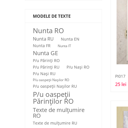
MODELE DE TEXTE
Nunta RO
Nunta RU
Nunta EN
Nunta FR
Nunta IT
Nunta GE
P/u Părinți RO
P/u Părinți RU
P/u Nași RO
P/u Nași RU
PI017
P/u oaspeții Nașilor RO
25 lei
P/u oaspeții Nașilor RU
P/u oaspeţii
Părinţilor RO
Texte de mulţumire
RO
Texte de mulţumire RU