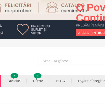
O Pov
Conti
PREDĂM ÎN MÂINI
APASĂ PENTRU A
?
?
Favorite
Oferte
BLOG
Logare / Înregist