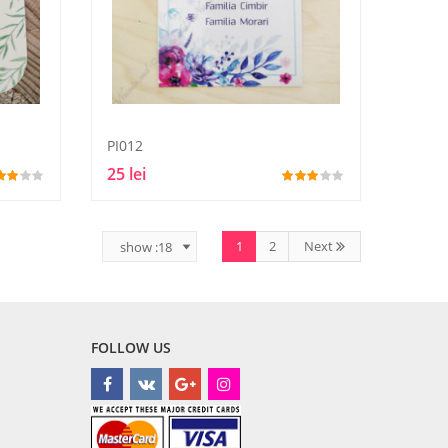
PI012
25 lei
1
2
Next
FOLLOW US