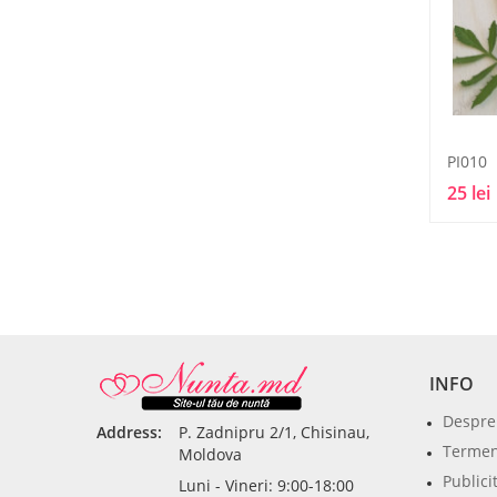
PI010
25 lei
INFO
Despre
Address:
P. Zadnipru 2/1, Chisinau,
Termeni
Moldova
Publici
Luni - Vineri: 9:00-18:00