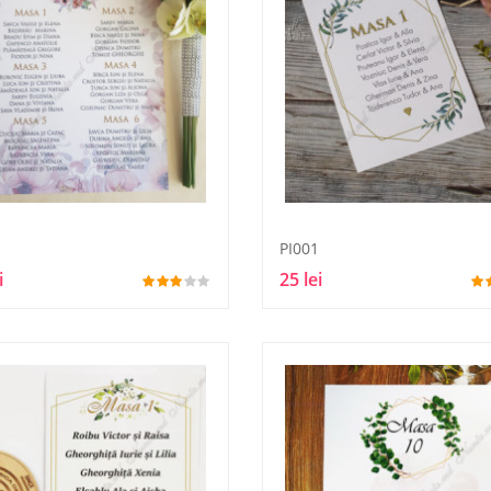
PI001
i
25 lei