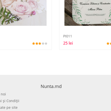
PI011
25 lei
Nunta.md
 noi
 şi Condiţii
tate pe site