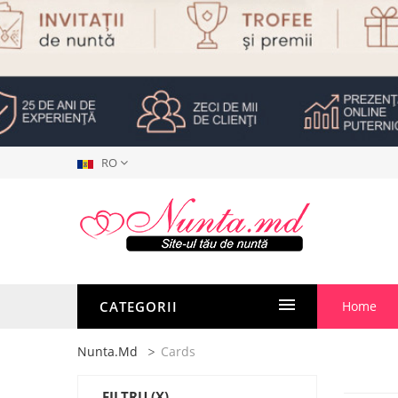
RO
CATEGORII
Home
Nunta.md
Cards
FILTRU
(X)