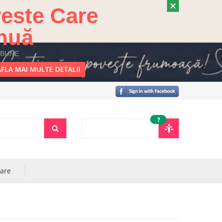
este Care
nuă
 BUNE
FLA MAI MULTE DETALII
?
rare